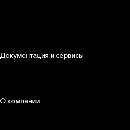
Фасад
Кровля
ОВиК
Промышленная изоляция
Огнезащита
Сэндвич-панель
Виды изоляционных материалов
Документация и сервисы
Документация
Видео
Калькуляторы и расчёты онлайн
Техническая поддержка
О компании
25 лет в России
Деловая этика
Новости