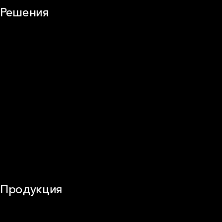
Решения
Плоская кровля
Скатная кровля
Стены (фасады)
Перегородки и внутренние стены
Потолки
Баня и камин
Полы
Балкон
Звукоизоляция
Трубы
Воздуховоды (вентиляция)
Оборудование
Огнезащита
Сэндвич-панели
Продукция
Частное домостроение
Звукоизоляция