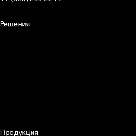
09:00 — 21:00 МСК
Решения
Плоская кровля
Скатная кровля
Стены (фасады)
Перегородки и внутренние стены
Потолки
Баня и камин
Полы
Балкон
Звукоизоляция
Трубы
Воздуховоды (вентиляция)
Оборудование
Огнезащита
Сэндвич-панели
Продукция