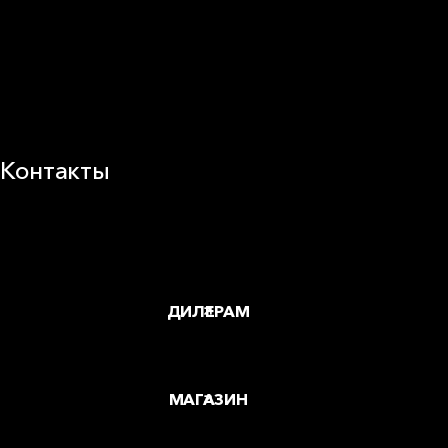
Деловая этика
Новости
Корпоративная ответственность
Устойчивое развитие
Карьера
Блог
Контакты
Заводы и офисы
Где купить
ДИЛЕРАМ
МАГАЗИН