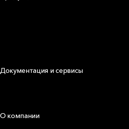
Частное домостроение
Звукоизоляция
Фасад
Кровля
ОВиК
Промышленная изоляция
Огнезащита
Сэндвич-панель
Виды изоляционных материалов
Документация и сервисы
Документация
Видео
Калькуляторы и расчёты онлайн
Техническая поддержка
О компании
25 лет в России