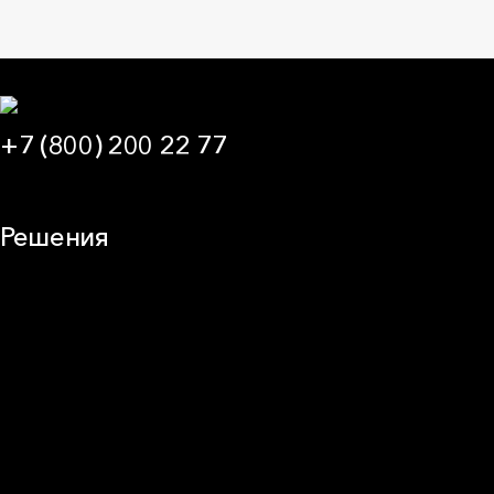
+7 (800) 200 22 77
09:00 — 21:00 МСК
Решения
Плоская кровля
Скатная кровля
Стены (фасады)
Перегородки и внутренние стены
Потолки
Баня и камин
Полы
Балкон
Звукоизоляция
Трубы