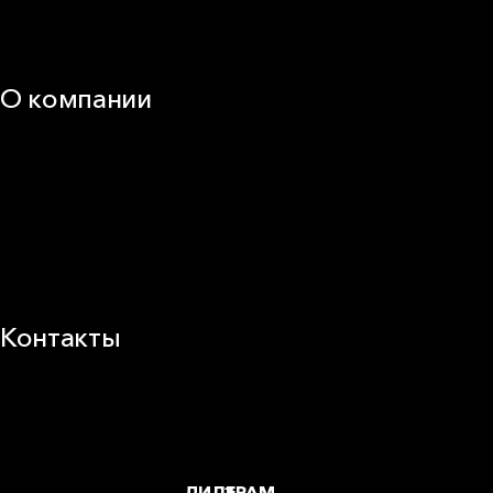
Калькуляторы и расчёты онлайн
Техническая поддержка
О компании
25 лет в России
Деловая этика
Новости
Корпоративная ответственность
Устойчивое развитие
Карьера
Блог
Контакты
Заводы и офисы
Где купить
ДИЛЕРАМ