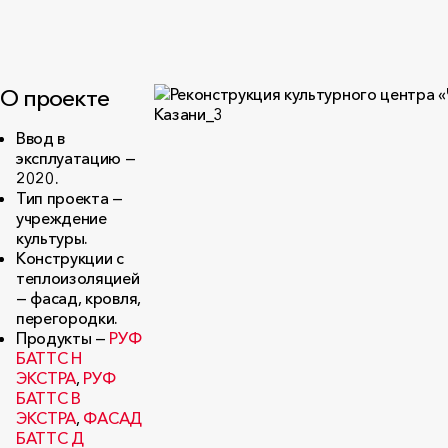
О проекте
Ввод в
эксплуатацию —
2020.
Тип проекта —
учреждение
культуры.
Конструкции с
теплоизоляцией
— фасад, кровля,
перегородки.
Продукты —
РУФ
БАТТС Н
ЭКСТРА
,
РУФ
БАТТС В
ЭКСТРА
,
ФАСАД
БАТТС Д