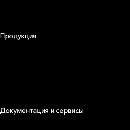
Воздуховоды (вентиляция)
Оборудование
Огнезащита
Сэндвич-панели
Продукция
Частное домостроение
Звукоизоляция
Фасад
Кровля
ОВиК
Промышленная изоляция
Огнезащита
Сэндвич-панель
Виды изоляционных материалов
Документация и сервисы
Документация
Видео