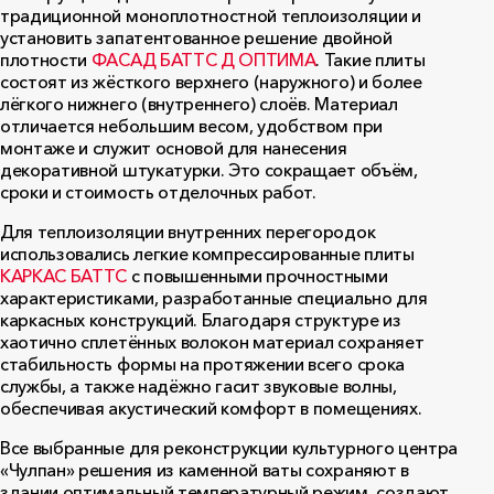
традиционной моноплотностной теплоизоляции и
установить запатентованное решение двойной
плотности
ФАСАД БАТТС Д ОПТИМА
. Такие плиты
состоят из жёсткого верхнего (наружного) и более
лёгкого нижнего (внутреннего) слоёв. Материал
отличается небольшим весом, удобством при
монтаже и служит основой для нанесения
декоративной штукатурки. Это сокращает объём,
сроки и стоимость отделочных работ.
Для теплоизоляции внутренних перегородок
использовались легкие компрессированные плиты
КАРКАС БАТТС
с повышенными прочностными
характеристиками, разработанные специально для
каркасных конструкций. Благодаря структуре из
хаотично сплетённых волокон материал сохраняет
стабильность формы на протяжении всего срока
службы, а также надёжно гасит звуковые волны,
обеспечивая акустический комфорт в помещениях.
Все выбранные для реконструкции культурного центра
«Чулпан» решения из каменной ваты сохраняют в
здании оптимальный температурный режим, создают