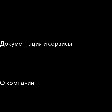
Кровля
ОВиК
Промышленная изоляция
Огнезащита
Сэндвич-панель
Виды изоляционных материалов
Документация и сервисы
Документация
Видео
Калькуляторы и расчёты онлайн
Техническая поддержка
О компании
25 лет в России
Деловая этика
Новости
Корпоративная ответственность