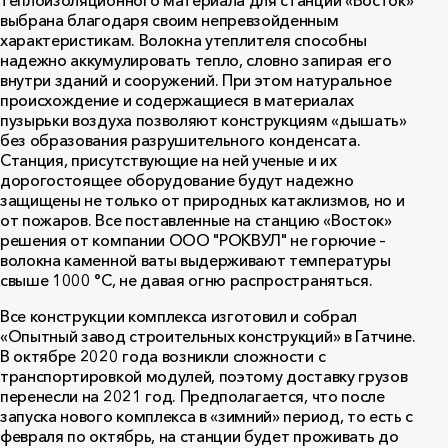
теплоизоляционного материала для станции «Восток»
выбрана благодаря своим непревзойденным
характеристикам. Волокна утеплителя способны
надежно аккумулировать тепло, словно запирая его
внутри зданий и сооружений. При этом натуральное
происхождение и содержащиеся в материалах
пузырьки воздуха позволяют конструкциям «дышать»
без образования разрушительного конденсата.
Станция, присутствующие на ней ученые и их
дорогостоящее оборудование будут надежно
защищены не только от природных катаклизмов, но и
от пожаров. Все поставленные на станцию «Восток»
решения от компании ООО "РОКВУЛ" не горючие –
волокна каменной ваты выдерживают температуры
свыше 1000 °С, не давая огню распространяться.
Все конструкции комплекса изготовил и собрал
«Опытный завод строительных конструкций» в Гатчине.
В октябре 2020 года возникли сложности с
транспортировкой модулей, поэтому доставку грузов
перенесли на 2021 год. Предполагается, что после
запуска нового комплекса в «зимний» период, то есть с
февраля по октябрь, на станции будет проживать до