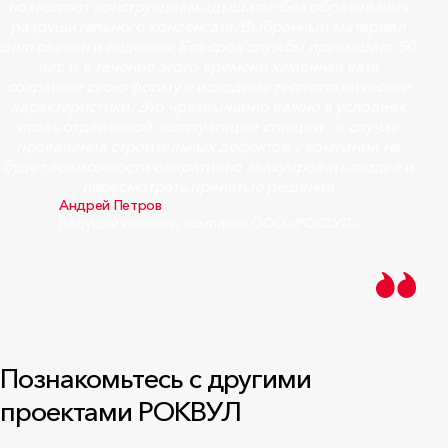
позволяют конструкциям «дышать» без образования
разрушительного конденсата. Выбранный материал
долговечен и надежен. Его срок службы превышает 50
лет, и в течение этого времени каменная вата
сохраняет свою форму и исходные теплотехнические
характеристики. Это чрезвычайно важно в условиях
столь отдаленной эксплуатации станции – в случае
проявления строительных дефектов у компаний не
будет возможности оперативно эвакуировать людей и
пересмотреть принятые решения
Андрей Петров
Ведущий инженер компании ООО «РОКВУЛ»
Познакомьтесь с другими
проектами РОКВУЛ