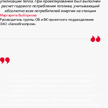
утилизации тепла. При проектировании был выполнен
расчет годового потребления топлива, учитывающий
абсолютно всех потребителей энергии на станции
Маргарита Выборнова
Руководитель группы ОВ и ВК проектного подразделения
ЗАО «Запсибгазпром».
Благодаря теплотехническим характеристикам
каменной ваты такое решение обеспечивает
максимальную эффективность – теплоизоляция
превращает каждый отдельный модуль в
своеобразный «термос», который хранит тепло даже в
условиях Антарктиды. При этом натуральное
происхождение и содержащийся в материалах воздух