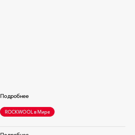
УЗ
Подробнее
ROCKWOOL в Мире