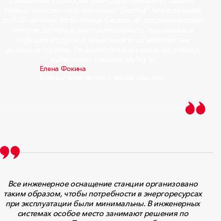
связанный с заносом уже существующей станции.
Новый зимовочный комплекс “Восток” представляет
собой цепочку мобильных блоков на гидравлических
опорах, которые дают возможность поднимать и
опускать модули в зависимости от количества
выпавшего снега. По аналогичной схеме, например,
выполнена станция Halley VI
Елена Фокина
Главный архитектор станции «Восток»
Все инженерное оснащение станции организовано
таким образом, чтобы потребности в энергоресурсах
при эксплуатации были минимальны. В инженерных
системах особое место занимают решения по