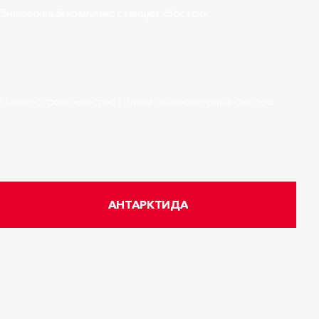
Зимовочный комплекс станции «Восток»
Новое строительство | Защита инженерных систем
АНТАРКТИДА