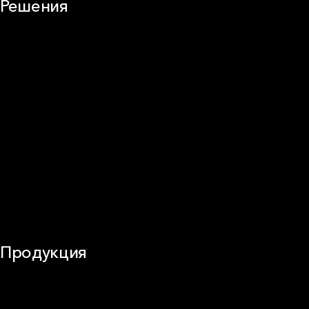
Решения
Плоская кровля
Скатная кровля
Стены (фасады)
Перегородки и внутренние стены
Потолки
Баня и камин
Полы
Балкон
Звукоизоляция
Трубы
Воздуховоды (вентиляция)
Оборудование
Огнезащита
Сэндвич-панели
Продукция
Частное домостроение
Звукоизоляция
Фасад