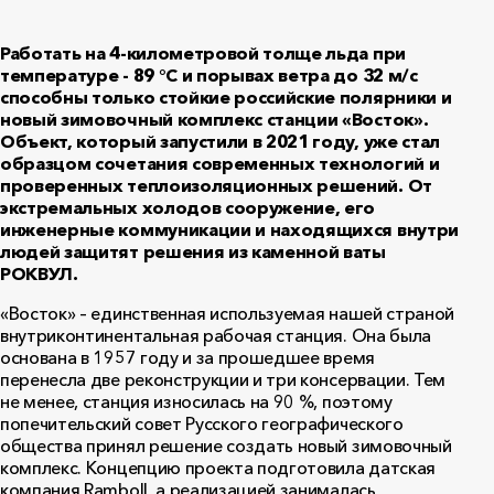
Работать на 4-километровой толще льда при
температуре - 89 °С и порывах ветра до 32 м/с
способны только стойкие российские полярники и
новый зимовочный комплекс станции «Восток».
Объект, который запустили в 2021 году, уже стал
образцом сочетания современных технологий и
проверенных теплоизоляционных решений. От
экстремальных холодов сооружение, его
инженерные коммуникации и находящихся внутри
людей защитят решения из каменной ваты
РОКВУЛ
.
«Восток» – единственная используемая нашей страной
внутриконтинентальная рабочая станция. Она была
основана в 1957 году и за прошедшее время
перенесла две реконструкции и три консервации. Тем
не менее, станция износилась на 90 %, поэтому
попечительский совет Русского географического
общества принял решение создать новый зимовочный
комплекс. Концепцию проекта подготовила датская
компания Ramboll, а реализацией занималась