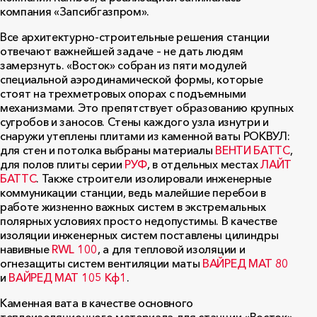
компания «Запсибгазпром».
Все архитектурно-строительные решения станции
отвечают важнейшей задаче – не дать людям
замерзнуть. «Восток» собран из пяти модулей
специальной аэродинамической формы, которые
стоят на трехметровых опорах с подъемными
механизмами. Это препятствует образованию крупных
сугробов и заносов. Стены каждого узла изнутри и
снаружи утеплены плитами из каменной ваты РОКВУЛ:
для стен и потолка выбраны материалы
ВЕНТИ БАТТС
,
для полов плиты серии
РУФ
, в отдельных местах
ЛАЙТ
БАТТС
. Также строители изолировали инженерные
коммуникации станции, ведь малейшие перебои в
работе жизненно важных систем в экстремальных
полярных условиях просто недопустимы. В качестве
изоляции инженерных систем поставлены цилиндры
навивные
RWL 100
, а для тепловой изоляции и
огнезащиты систем вентиляции маты
ВАЙРЕД МАТ 80
и
ВАЙРЕД МАТ 105 Кф1
.
Каменная вата в качестве основного