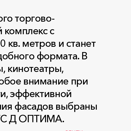
го торгово-
 комплекс с
 кв. метров и станет
добного формата. В
, кинотеатры,
обое внимание при
ти, эффективной
ения фасадов выбраны
ТТС Д ОПТИМА.