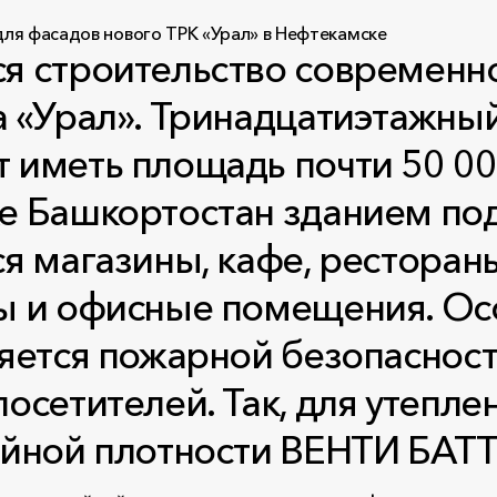
я строительство современно
 «Урал». Тринадцатиэтажный
иметь площадь почти 50 000
е Башкортостан зданием по
я магазины, кафе, рестораны
ы и офисные помещения. Ос
ляется пожарной безопаснос
осетителей. Так, для утепл
войной плотности ВЕНТИ БА