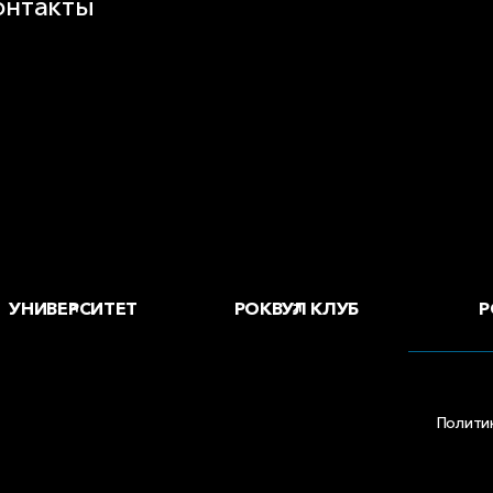
онтакты
воды и офисы
 купить
Р
УНИВЕРСИТЕТ
РОКВУЛ КЛУБ
Полити