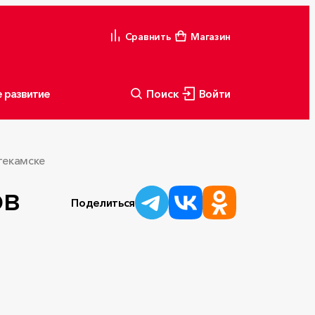
Сравнить
Магазин
 развитие
Поиск
Войти
текамске
ов
Поделиться