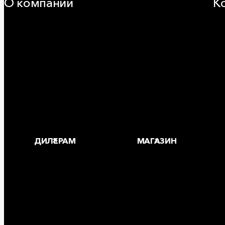
О компании
К
25 лет в России
За
Деловая этика
Где
Новости
Корпоративная ответственность
Устойчивое развитие
Карьера
Блог
ДИЛЕРАМ
МАГАЗИН
Copyright © 2026 ООО «РОКВУЛ»