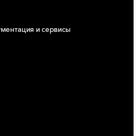
ментация и сервисы
нтация
ляторы и расчёты онлайн
еская поддержка