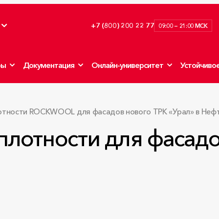
+7 (800) 200 22 77
09:00 — 21:00 МСК
ры
Документация
Онлайн-университет
Устойчивое
лотности ROCKWOOL для фасадов нового ТРК «Урал» в Неф
плотности для фасад