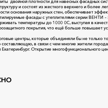
литы двойной плотности для навесных фасадных си
руктуру и состоят из жесткого верхнего и более ле
ости основания наружных стен, обеспечивает эффек
тилируемые фасады с утеплителями серии ВЕНТИ – 
рживать температуры до 1000 0С, выступая в качест
розащитного покрытия, что ещё больше повышает ус
говые центры, которые объединяли бы не только то
составляющую, в связи с чем многие жители город
ь и Екатеринбург. Открытие многофункционального ц
сно