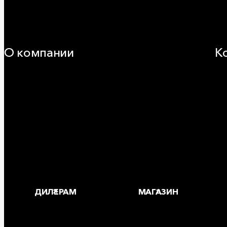
Оборудование
Огнезащита
Сэндвич-панели
О компании
К
25 лет в России
За
Деловая этика
Где
Новости
Корпоративная ответственность
Устойчивое развитие
Карьера
Блог
ДИЛЕРАМ
МАГАЗИН