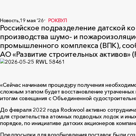
Новость,
19 мая ‘26
РОКВУЛ
Российское подразделение датской к
производства шумо- и пожароизоляци
промышленного комплекса (ВПК), со
АО «Развитие строительных активов» 
«Сейчас начинаем процедуру получения необходимо
сложным этапом будет восстановление утраченных к
итогам совещания с Объединенной судостроительно
До февраля 2022 года Rockwool активно сотруднич
для строительства атомных подводных лодок и ины
порядке, по инициативе датских акционеров компан
Предпосылки для возобновления поставок были соз