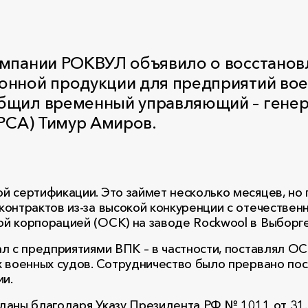
омпании РОКВУЛ объявило о восстанов
онной продукции для предприятий вое
общил временный управляющий – гене
(РСА) Тимур Амиров.
й сертификации. Это займет несколько месяцев, но
онтрактов из-за высокой конкуренции с отечественн
й корпорацией (ОСК) на заводе Rockwool в Выборге
ал с предприятиями ВПК – в частности, поставлял 
х военных судов. Сотрудничество было прервано по
ии.
даны благодаря Указу Президента РФ № 1011 от 31.