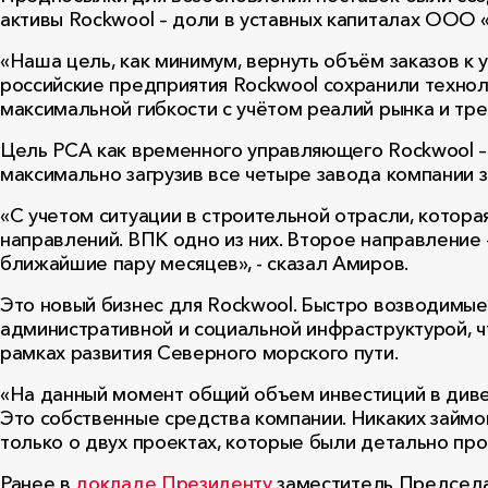
активы Rockwool – доли в уставных капиталах ОО
«Наша цель, как минимум, вернуть объём заказов к
российские предприятия Rockwool сохранили технол
максимальной гибкости с учётом реалий рынка и тре
Цель РСА как временного управляющего Rockwool – 
максимально загрузив все четыре завода компании з
«С учетом ситуации в строительной отрасли, котор
направлений. ВПК одно из них. Второе направление
ближайшие пару месяцев», - сказал Амиров.
Это новый бизнес для Rockwool. Быстро возводимые
административной и социальной инфраструктурой, чт
рамках развития Северного морского пути.
«На данный момент общий объем инвестиций в див
Это собственные средства компании. Никаких займов
только о двух проектах, которые были детально пр
Ранее в
докладе Президенту
заместитель Председа