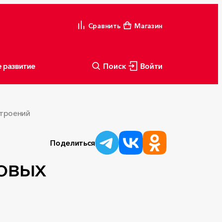
Сравнить
Магазин
 развитие
Поиск
Войти
строений
Поделиться
товых