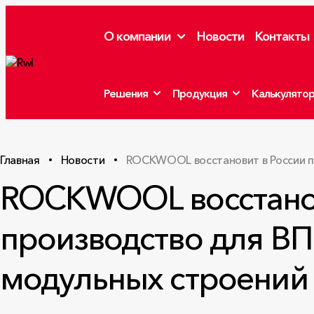
О компании
Новости
Контакты
Решения
Продукция
Калькулято
Главная
Новости
ROCKWOOL восстановит в России пр
ROCKWOOL восстанов
производство для ВП
модульных строений