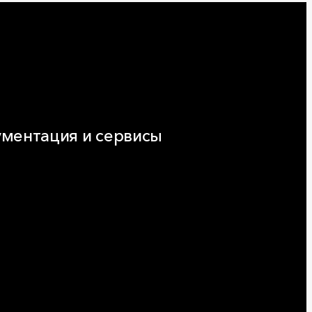
ментация и сервисы
нтация
ляторы и расчёты онлайн
еская поддержка