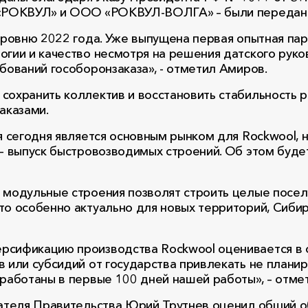
О «РОКВУЛ» и ООО «РОКВУЛ-ВОЛГА» – были передан
 уровню 2022 года. Уже выпущена первая опытная па
огии и качество несмотря на решения датского руко
бований гособоронзаказа», - отметил Амиров.
сохранить коллектив и восстановить стабильность р
аказами.
ая сегодня является основным рынком для Rockwool,
 – выпуск быстровозводимых строений. Об этом буд
 модульные строения позволят строить целые посел
о особенно актуально для новых территорий, Сибири
ерсификацию производства Rockwool оценивается в
 или субсидий от государства привлекать не планиру
оработаны в первые 100 дней нашей работы», – отме
теля Правительства Юрий Трутнев оценил общий об