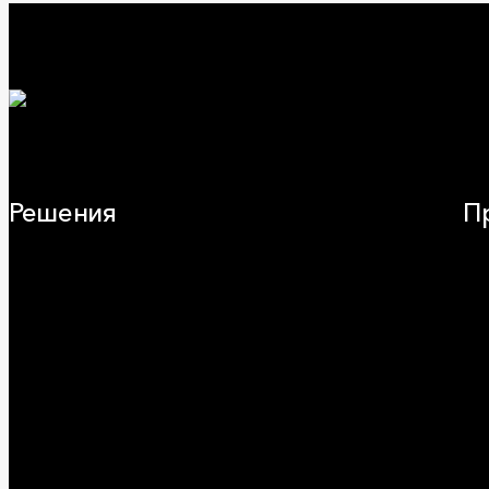
Решения
П
Плоская кровля
Ча
Скатная кровля
Зв
Стены (фасады)
Фа
Перегородки и внутренние стены
Кр
Потолки
ОВ
Баня и камин
Пр
Полы
Ог
Балкон
Сэ
Звукоизоляция
Ви
Трубы
Воздуховоды (вентиляция)