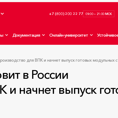
+7 (800) 200 22 77
09:00 — 21:00 МСК
ры
Документация
Онлайн-университет
Устойчивое
оизводство для ВПК и начнет выпуск готовых модульных 
ит в России
К и начнет выпуск го