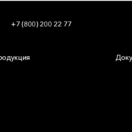
+7 (800) 200 22 77
09:00 — 21:00 МСК
родукция
Доку
стное домостроение
Докуме
укоизоляция
Видео
сад
Кальку
овля
Технич
иК
омышленная изоляция
незащита
ндвич-панель
ды изоляционных материалов