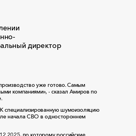
лении
нно-
ральный директор
 производство уже готово. Самым
ыми компаниями», - сказал Амиров по
.
ОСК специализированную шумоизоляцию
сле начала СВО в одностороннем
12.2025, по которому российские