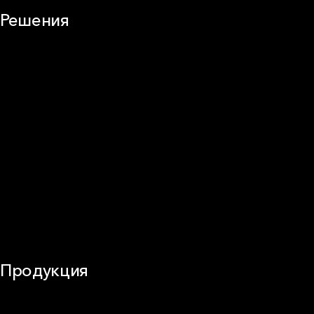
Решения
Плоская кровля
Скатная кровля
Стены (фасады)
Перегородки и внутренние стены
Потолки
Баня и камин
Полы
Балкон
Звукоизоляция
Трубы
Воздуховоды (вентиляция)
Оборудование
Огнезащита
Сэндвич-панели
Продукция
Частное домостроение
Звукоизоляция