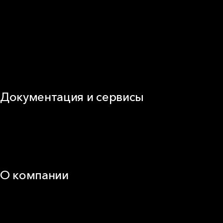
Фасад
Кровля
ОВиК
Промышленная изоляция
Огнезащита
Сэндвич-панель
Виды изоляционных материалов
Документация и сервисы
Документация
Видео
Калькуляторы и расчёты онлайн
Техническая поддержка
О компании
25 лет в России
Деловая этика
Новости