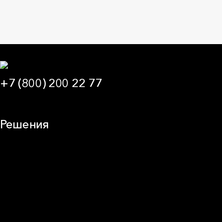
+7 (800) 200 22 77
09:00 — 21:00 МСК
Решения
Плоская кровля
Скатная кровля
Стены (фасады)
Перегородки и внутренние стены
Потолки
Баня и камин
Полы
Балкон