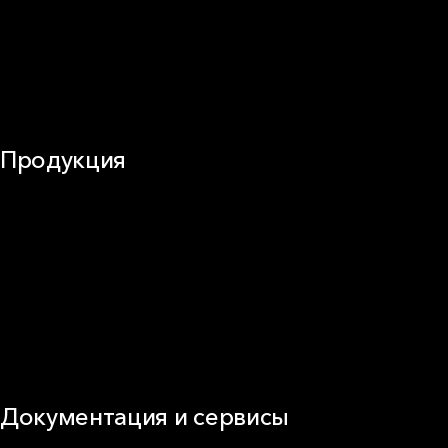
Звукоизоляция
Трубы
Воздуховоды (вентиляция)
Оборудование
Огнезащита
Сэндвич-панели
Продукция
Частное домостроение
Звукоизоляция
Фасад
Кровля
ОВиК
Промышленная изоляция
Огнезащита
Сэндвич-панель
Виды изоляционных материалов
Документация и сервисы