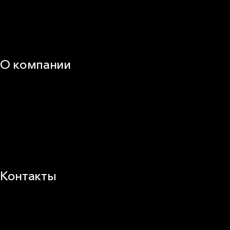
Документация
Видео
Калькуляторы и расчёты онлайн
Техническая поддержка
О компании
25 лет в России
Деловая этика
Новости
Корпоративная ответственность
Устойчивое развитие
Карьера
Блог
Контакты
Заводы и офисы
Где купить