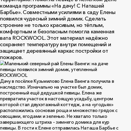
команда программы «На дачу! С Наташей
Барбье». Совместными усилиями в саду Елены
появился чудесный зимний домик. Сделать
строение не только красивым, но тёплым,
комфортным и безопасным помогла каменная
вата ROCKWOOL. Этот материал надёжно
сохраняет температуру внутри помещений и
защищает деревянный каркас постройки от
пожаров.
Дачу в посёлке Кузьмилово Елена Ваенга получила в
наследство. Изначально на участке был домик,
построенный ещё дедушкой певицы. Елена же
превратила участок в настоящую усадьбу, центром
которой стал двухэтажный коттедж, а на «угодьях»
расположились сосновая роща и множество грядок с
овощами, ягодами и зеленью. Не хватало только
завершающего штриха – зимнего домика для кур
певицы. В гости к Елене отправилась Наташа Барбье с