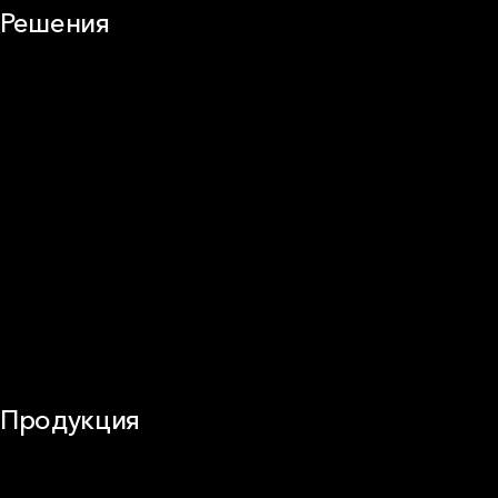
Решения
Плоская кровля
Скатная кровля
Стены (фасады)
Перегородки и внутренние стены
Потолки
Баня и камин
Полы
Балкон
Звукоизоляция
Трубы
Воздуховоды (вентиляция)
Оборудование
Огнезащита
Сэндвич-панели
Продукция
Частное домостроение
Звукоизоляция