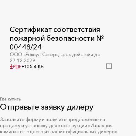
Сертификат соответствия
пожарной безопасности №
00448/24
ООО «Роквул-Север», срок действия до
27.12.2029
PDF
•
105.4 КБ
Где купить
Экспертное заключение №
Отправьте заявку дилеру
2509/37
ООО «Роквул-Север», от 30.09.2025
Заполните форму и получите предложение на
PDF
•
341.8 КБ
продажу и установку для конструкции «Изоляция
камина» от одного из наших официальных дилеров