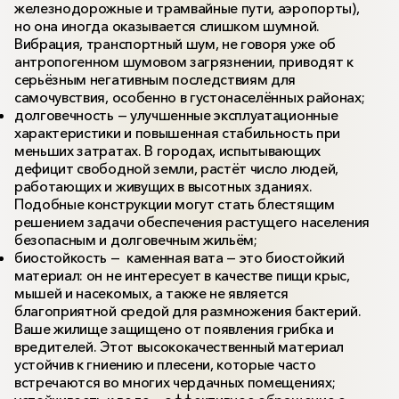
железнодорожные и трамвайные пути, аэропорты),
но она иногда оказывается слишком шумной.
Вибрация, транспортный шум, не говоря уже об
антропогенном шумовом загрязнении, приводят к
серьёзным негативным последствиям для
самочувствия, особенно в густонаселённых районах;
долговечность — улучшенные эксплуатационные
характеристики и повышенная стабильность при
меньших затратах. В городах, испытывающих
дефицит свободной земли, растёт число людей,
работающих и живущих в высотных зданиях.
Подобные конструкции могут стать блестящим
решением задачи обеспечения растущего населения
безопасным и долговечным жильём;
биостойкость — каменная вата — это биостойкий
материал: он не интересует в качестве пищи крыс,
мышей и насекомых, а также не является
благоприятной средой для размножения бактерий.
Ваше жилище защищено от появления грибка и
вредителей. Этот высококачественный материал
устойчив к гниению и плесени, которые часто
встречаются во многих чердачных помещениях;