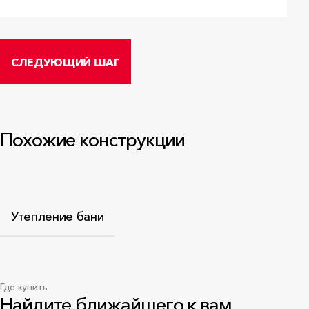
«Роквул-Север», ООО «Роквул-Урал»
действителен до 01.04.2030
PDF
•
3.3 МБ
СЛЕДУЮЩИЙ ШАГ
Похожие конструкции
Утепление бани
Где купить
Найдите ближайшего к вам