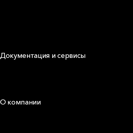
Фасад
Кровля
ОВиК
Промышленная изоляция
Огнезащита
Сэндвич-панель
Виды изоляционных материалов
Документация и сервисы
Документация
Видео
Калькуляторы и расчёты онлайн
Техническая поддержка
О компании
25 лет в России
Деловая этика
Новости
Корпоративная ответственность