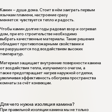
Камин придаёт уютный и домашний вид любому
Камин — душа дома. Стоит в нём заиграть первым
пространству, согревает дом в холода, великолепно
язычкам пламени, настроение сразу
подчёркивает стиль помещения и отличный вкус
меняется: чувствуется тепло и радость.
владельца. Выбирайте решения ООО «РОКВУЛ» для
тепловой изоляции.
Чтобы камин долгие годы радовал взор и согревал
Плиты из каменной ваты (располагаются на
дом, при его строительстве необходимо
1
расстоянии не менее 40 мм до корпуса топки)
выбрать качественные материалы. Такие решения
КАМИН БАТТС
обладают противопожарными свойствами и
2
Алюминиевая клейкая лента
не разрушаются под воздействием высоких
температур.
3
Охлаждающее отверстие камеры.
4
Дымоход.
5
Металлический каркас.
6
Корпус топки.
Материал защищает внутренние поверхности камина
от воздействия тепла, излучаемого очагом, а
7
Корпус из гипсокартонных плит.
также предотвращает нагрев наружной отделки,
увеличивая эффективность обогрева пространства
комнаты за счёт конвекции.
Для чего нужна изоляция камина?
При правильной изоляции камина мы не только