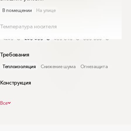
В помещении
На улице
Температура носителя
<250 °С
250-500 °С
500-640 °С
660-680 °С
Требования
Теплоизоляция
Снижение шума
Огнезащита
Конструкция
Резервуары
Бойлеры
Печи
Котлы
Удаление дымовых газов
Все
Камины, печи, высокотемпературное оборудвание
ЦА