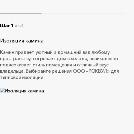
Декларация соответствия №
Шаг 1
из 3
11718/24
ООО «Роквул-Север», срок действия до
Изоляция камина
22.03.2028
PDF
•
157.7 КБ
Камин придаёт уютный и домашний вид любому
пространству, согревает дом в холода, великолепно
подчёркивает стиль помещения и отличный вкус
владельца. Выбирайте решения ООО «РОКВУЛ» для
тепловой изоляции.
Алюминиевая клейкая лента
PDF
•
59.9 КБ
Сертификат соответствия
EcoMaterial Absolute № 0105