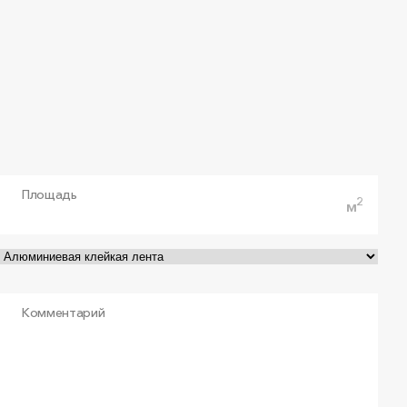
ООО «РОКВУЛ-ВОЛГА», срок действия до
26.06.2027
PDF
•
509 КБ
Сертификат соответствия
EcoMaterial Absolute № 0095
Площадь
2
ООО «Роквул-Север», срок действия до
м
24.05.2027
PDF
•
509.9 КБ
Комментарий
Техническая оценка №06-
4605
ООО «РОКВУЛ», ООО «Роквул-Волга», ООО