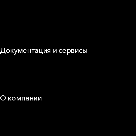
Кровля
ОВиК
Промышленная изоляция
Огнезащита
Сэндвич-панель
Виды изоляционных материалов
Документация и сервисы
Документация
Видео
Калькуляторы и расчёты онлайн
Техническая поддержка
О компании
25 лет в России
Деловая этика
Новости
Корпоративная ответственность
Устойчивое развитие