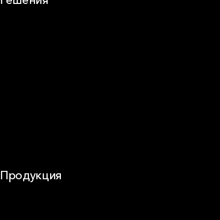
Плоская кровля
Скатная кровля
Стены (фасады)
Перегородки и внутренние стены
Потолки
Баня и камин
Полы
Балкон
Звукоизоляция
Трубы
Воздуховоды (вентиляция)
Оборудование
Огнезащита
Сэндвич-панели
Продукция
Частное домостроение
Звукоизоляция
Фасад