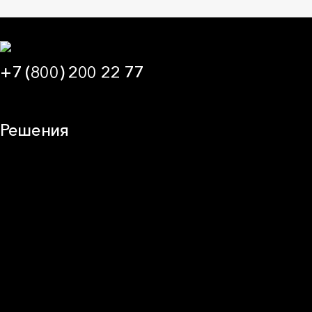
+7 (800) 200 22 77
09:00 — 21:00 МСК
Решения
Плоская кровля
Скатная кровля
Стены (фасады)
Перегородки и внутренние стены
Потолки
Баня и камин
Полы
Балкон
Звукоизоляция
Трубы
Воздуховоды (вентиляция)
Оборудование