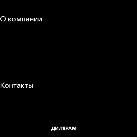
Техническая поддержка
О компании
25 лет в России
Деловая этика
Новости
Корпоративная ответственность
Устойчивое развитие
Карьера
Блог
Контакты
Заводы и офисы
Где купить
ДИЛЕРАМ