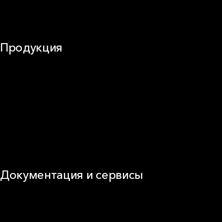
Огнезащита
Сэндвич-панели
Продукция
Частное домостроение
Звукоизоляция
Фасад
Кровля
ОВиК
Промышленная изоляция
Огнезащита
Сэндвич-панель
Виды изоляционных материалов
Документация и сервисы
Документация
Видео
Калькуляторы и расчёты онлайн