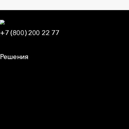
+7 (800) 200 22 77
09:00 — 21:00 МСК
Решения
Плоская кровля
Скатная кровля
Стены (фасады)
Перегородки и внутренние стены
Потолки
Баня и камин
Полы
Балкон
Звукоизоляция
Трубы
Воздуховоды (вентиляция)