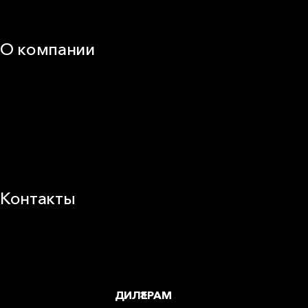
Техническая поддержка
О компании
25 лет в России
Деловая этика
Новости
Корпоративная ответственность
Устойчивое развитие
Карьера
Блог
Контакты
Заводы и офисы
Где купить
ДИЛЕРАМ