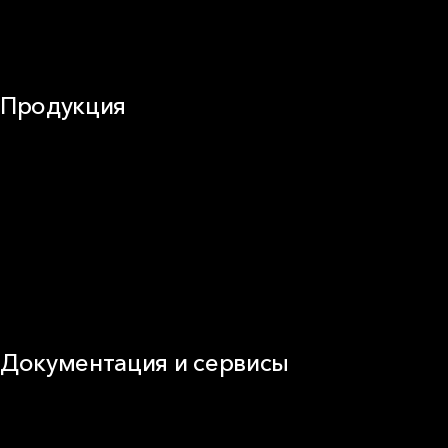
Оборудование
Огнезащита
Сэндвич-панели
Продукция
Частное домостроение
Звукоизоляция
Фасад
Кровля
ОВиК
Промышленная изоляция
Огнезащита
Сэндвич-панель
Виды изоляционных материалов
Документация и сервисы
Документация
Видео
Калькуляторы и расчёты онлайн