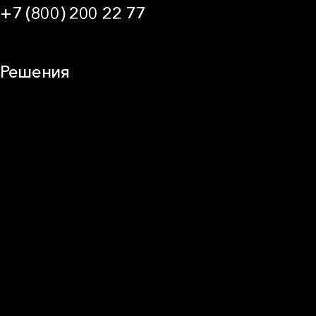
+7 (800) 200 22 77
09:00 — 21:00 МСК
Решения
Плоская кровля
Скатная кровля
Стены (фасады)
Перегородки и внутренние стены
Потолки
Баня и камин
Полы
Балкон
Звукоизоляция
Трубы
Воздуховоды (вентиляция)
Оборудование
Огнезащита
Сэндвич-панели