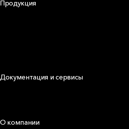
Продукция
Частное домостроение
Звукоизоляция
Фасад
Кровля
ОВиК
Промышленная изоляция
Огнезащита
Сэндвич-панель
Виды изоляционных материалов
Документация и сервисы
Документация
Видео
Калькуляторы и расчёты онлайн
Техническая поддержка
О компании