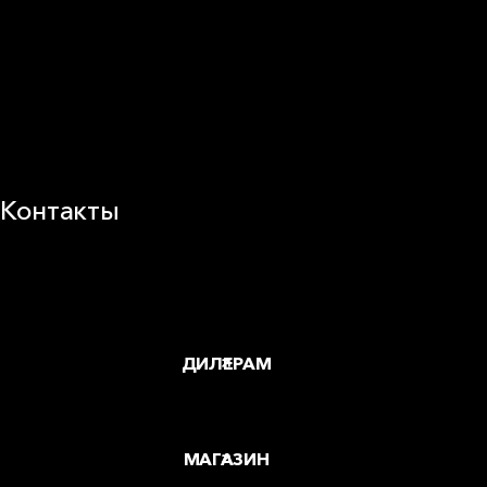
25 лет в России
Деловая этика
Новости
Корпоративная ответственность
Устойчивое развитие
Карьера
Блог
Контакты
Заводы и офисы
Где купить
ДИЛЕРАМ
МАГАЗИН