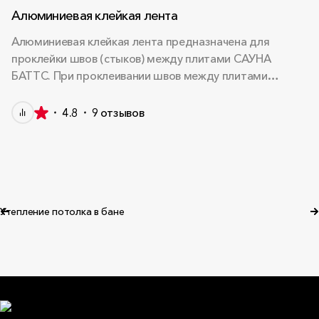
Алюминиевая клейкая лента
Алюминиевая клейкая лента предназначена для
проклейки швов (стыков) между плитами САУНА
БАТТС. При проклеивании швов между плитами
САУНА БАТТС создается единая
теплоотражающая поверхность. Благодаря с...
4.8
9
отзывов
Утепление потолка в бане