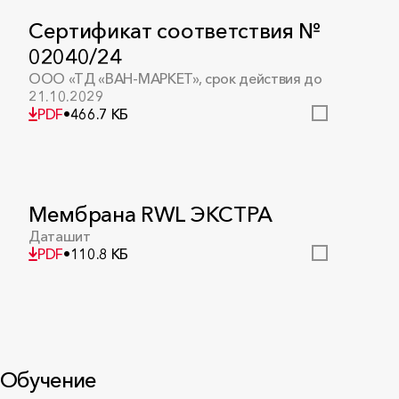
Сертификат соответствия №
02040/24
ООО «ТД «ВАН-МАРКЕТ», срок действия до
21.10.2029
PDF
•
466.7 КБ
Мембрана RWL ЭКСТРА
Даташит
PDF
•
110.8 КБ
BIM - Библиотека
Обучение
конструкций и материалов