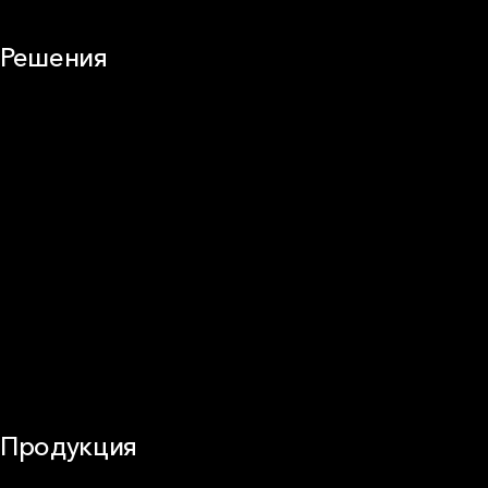
Решения
Плоская кровля
Скатная кровля
Стены (фасады)
Перегородки и внутренние стены
Потолки
Баня и камин
Полы
Балкон
Звукоизоляция
Трубы
Воздуховоды (вентиляция)
Оборудование
Огнезащита
Сэндвич-панели
Продукция