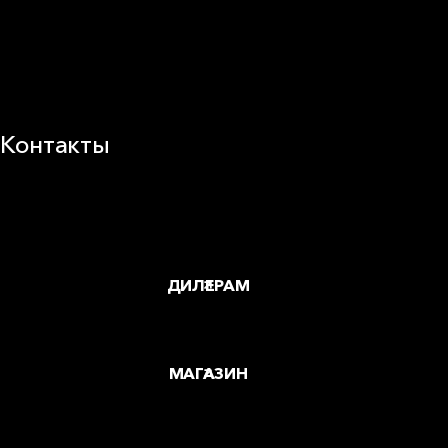
Новости
Корпоративная ответственность
Устойчивое развитие
Карьера
Блог
Контакты
Заводы и офисы
Где купить
ДИЛЕРАМ
МАГАЗИН