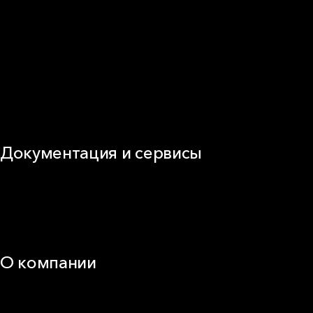
Частное домостроение
Звукоизоляция
Фасад
Кровля
ОВиК
Промышленная изоляция
Огнезащита
Сэндвич-панель
Виды изоляционных материалов
Документация и сервисы
Документация
Видео
Калькуляторы и расчёты онлайн
Техническая поддержка
О компании
25 лет в России
Деловая этика