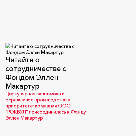
Читайте о
сотрудничестве с
Фондом Эллен
Макартур
Циркулярная экономика и
бережливое производство в
приоритете: компания ООО
"РОКВУЛ" присоединилась к Фонду
Эллен Макартур