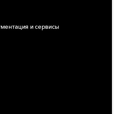
ментация и сервисы
нтация
ляторы и расчёты онлайн
еская поддержка