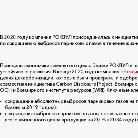
В 2020 году компания РОКВУЛ присоединилась к инициатив
по сокращению выбросов парниковых газов в течение жизн
Принципы экономики замкнутого цикла близки РОКВУЛ и п
устойчивого развития. В конце 2020 года компания
объяви
целях декарбонизации, которые были проверены и одобрены
совместная инициатива Carbon Disclosure Project, Всеми
ООН и Всемирного института ресурсов (WRI). Ключевые э
сокращение абсолютных выбросов парниковых газов на п
базовым 2019 годом);
сокращение выбросов парниковых газов, не связанных с
всего жизненного цикла продукции на 20 % к 2034 году 