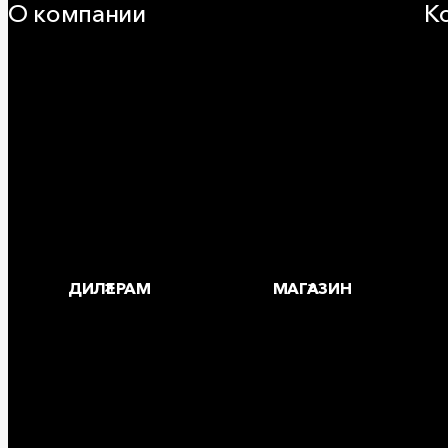
О компании
К
25 лет в России
За
Деловая этика
Где
Новости
Корпоративная ответственность
Устойчивое развитие
Карьера
Блог
ДИЛЕРАМ
МАГАЗИН
Copyright © 2026 ООО «РОКВУЛ»