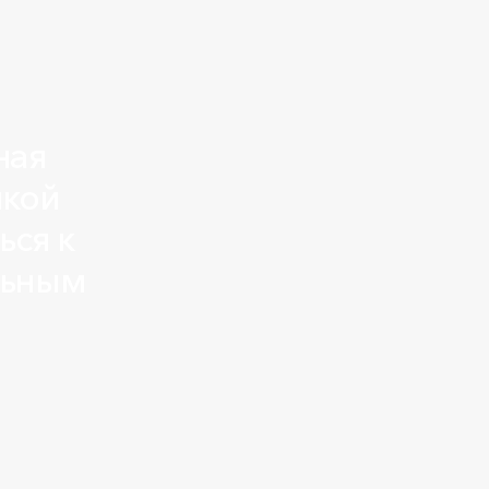
ная
мкой
ься к
льным