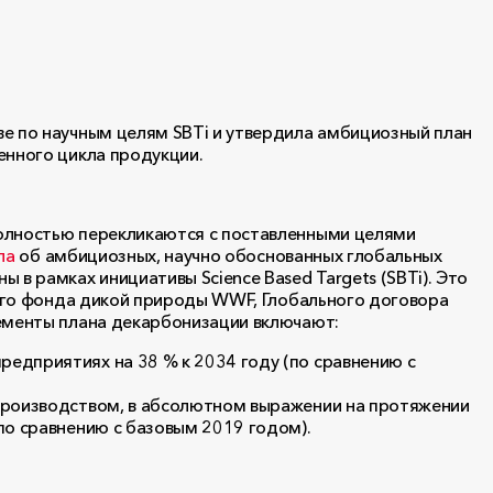
е по научным целям SBTi и утвердила амбициозный план
енного цикла продукции.
олностью перекликаются с поставленными целями
ла
об амбициозных, научно обоснованных глобальных
 в рамках инициативы Science Based Targets (SBTi). Это
рного фонда дикой природы WWF, Глобального договора
лементы плана декарбонизации включают:
редприятиях на 38 % к 2034 году (по сравнению с
 производством, в абсолютном выражении на протяжении
(по сравнению с базовым 2019 годом).