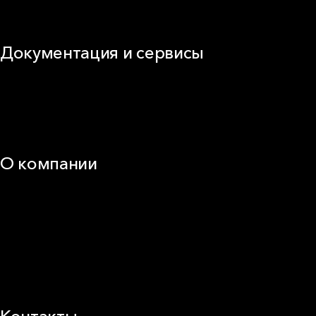
Виды изоляционных материалов
Документация и сервисы
Документация
Видео
Калькуляторы и расчёты онлайн
Техническая поддержка
О компании
25 лет в России
Деловая этика
Новости
Корпоративная ответственность
Устойчивое развитие
Карьера
Блог