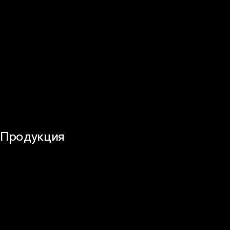
Перегородки и внутренние стены
Потолки
Баня и камин
Полы
Балкон
Звукоизоляция
Трубы
Воздуховоды (вентиляция)
Оборудование
Огнезащита
Сэндвич-панели
Продукция
Частное домостроение
Звукоизоляция
Фасад
Кровля
ОВиК
Промышленная изоляция
Огнезащита
Сэндвич-панель