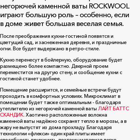
негорючей каменной ваты ROCKWOOL
играют большую роль – особенно, если
в доме живет большая веселая семья.
После преображения кухни-гостиной появятся и
цветущий сад, и заснеженная деревня, и праздничные
огни. Все будет выдержано в ретро-стиле.
Кухню перенесут в бойлерную, оборудование будет
размещено более компактно. Дверной проем
переместится на другую стену, и сообщение кухни с
гостиной станет удобнее.
Помещение расширится, и семейные встречи будут
проходить в комфортных условиях. Микроклимат в
помещении будет также оптимальным - благодаря
утеплителю из негорючей каменной ваты
ЛАЙТ БАТТС
СКАНДИК
. Хаотично расположенные волокна
каменной ваты надёжно сохранят тепло в морозы, а в
жару не выпустят из дома прохладу. Благодаря
технологии «флекси» один край плиты имеет
способность пружинить, поэтому материал легко