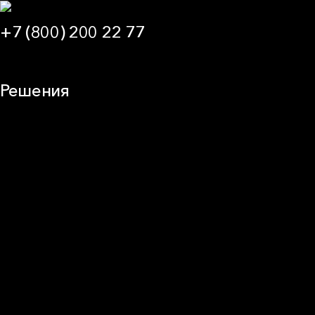
+7 (800) 200 22 77
09:00 — 21:00 МСК
Решения
Плоская кровля
Скатная кровля
Стены (фасады)
Перегородки и внутренние стены
Потолки
Баня и камин
Полы
Балкон
Звукоизоляция
Трубы
Воздуховоды (вентиляция)
Оборудование
Огнезащита
Сэндвич-панели