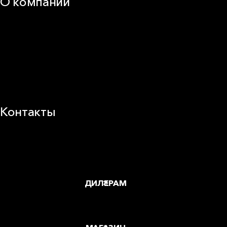
О компании
25 лет в России
Деловая этика
Новости
Корпоративная ответственность
Устойчивое развитие
Карьера
Блог
Контакты
Заводы и офисы
Где купить
ДИЛЕРАМ