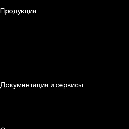
Продукция
Частное домостроение
Звукоизоляция
Фасад
Кровля
ОВиК
Промышленная изоляция
Огнезащита
Сэндвич-панель
Виды изоляционных материалов
Документация и сервисы
Документация
Видео
Калькуляторы и расчёты онлайн
Техническая поддержка