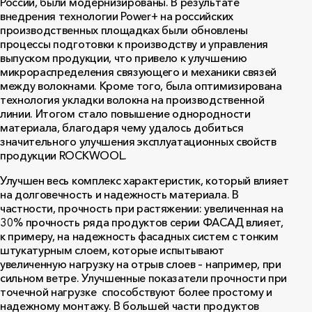
России, были модернизированы. В результате
внедрения технологии Power+ на российских
производственных площадках были обновлены
процессы подготовки к производству и управления
выпуском продукции, что привело к улучшению
микрораспределения связующего и механики связей
между волокнами. Кроме того, была оптимизирована
технология укладки волокна на производственной
линии. Итогом стало повышение однородности
материала, благодаря чему удалось добиться
значительного улучшения эксплуатационных свойств
продукции ROCKWOOL.
Улучшен весь комплекс характеристик, который влияет
на долговечность и надежность материала. В
частности, прочность при растяжении: увеличенная на
30% прочность ряда продуктов серии ФАСАД влияет,
к примеру, на надежность фасадных систем с тонким
штукатурным слоем, которые испытывают
увеличенную нагрузку на отрыв слоев – например, при
сильном ветре. Улучшенные показатели прочности при
точечной нагрузке способствуют более простому и
надежному монтажу. В большей части продуктов