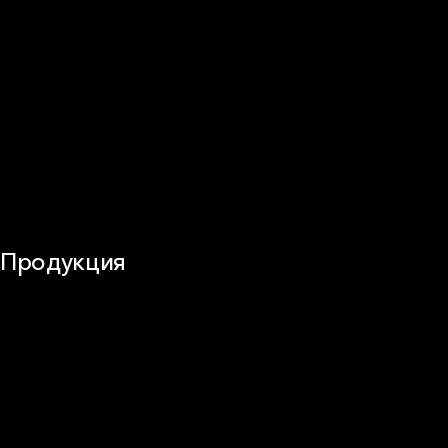
Перегородки и внутренние стены
Потолки
Баня и камин
Полы
Балкон
Звукоизоляция
Трубы
Воздуховоды (вентиляция)
Оборудование
Огнезащита
Сэндвич-панели
Продукция
Частное домостроение
Звукоизоляция
Фасад
Кровля
ОВиК
Промышленная изоляция
Огнезащита
Сэндвич-панель