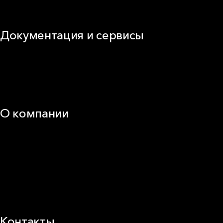
Виды изоляционных материалов
Документация и сервисы
Документация
Видео
Калькуляторы и расчёты онлайн
Техническая поддержка
О компании
25 лет в России
Деловая этика
Новости
Корпоративная ответственность
Устойчивое развитие
Карьера
Блог
Контакты