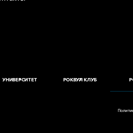
воды и офисы
 купить
Р
УНИВЕРСИТЕТ
РОКВУЛ КЛУБ
Полити