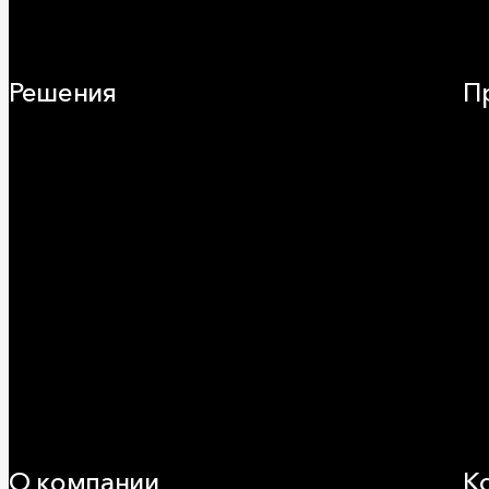
Решения
П
Плоская кровля
Ча
Скатная кровля
Зв
Стены (фасады)
Фа
Перегородки и внутренние стены
Кр
Потолки
ОВ
Баня и камин
Пр
Полы
Ог
Балкон
Сэ
Звукоизоляция
Ви
Трубы
Воздуховоды (вентиляция)
Оборудование
Огнезащита
Сэндвич-панели
О компании
К