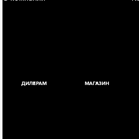
25 лет в России
За
Деловая этика
Где
Новости
Корпоративная ответственность
Устойчивое развитие
Карьера
Блог
ДИЛЕРАМ
МАГАЗИН
Copyright © 2026 ООО «РОКВУЛ»