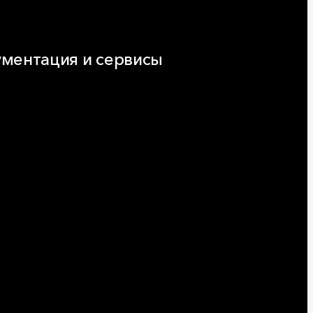
ментация и сервисы
нтация
ляторы и расчёты онлайн
еская поддержка