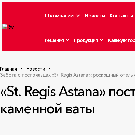
О компании
Новости
Контакты
Решения
Продукция
Калькулято
Главная
Новости
Забота о постояльцах «St. Regis Astana»: роскошный отел
«St. Regis Astana» по
каменной ваты