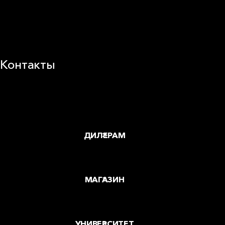
Корпоративная ответственность
Устойчивое развитие
Карьера
Блог
Контакты
Заводы и офисы
Где купить
ДИЛЕРАМ
МАГАЗИН
УНИВЕРСИТЕТ