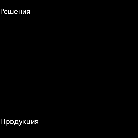
Решения
Плоская кровля
Скатная кровля
Стены (фасады)
Перегородки и внутренние стены
Потолки
Баня и камин
Полы
Балкон
Звукоизоляция
Трубы
Воздуховоды (вентиляция)
Оборудование
Огнезащита
Сэндвич-панели
Продукция
Частное домостроение