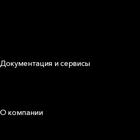
Звукоизоляция
Фасад
Кровля
ОВиК
Промышленная изоляция
Огнезащита
Сэндвич-панель
Виды изоляционных материалов
Документация и сервисы
Документация
Видео
Калькуляторы и расчёты онлайн
Техническая поддержка
О компании
25 лет в России
Деловая этика
Новости