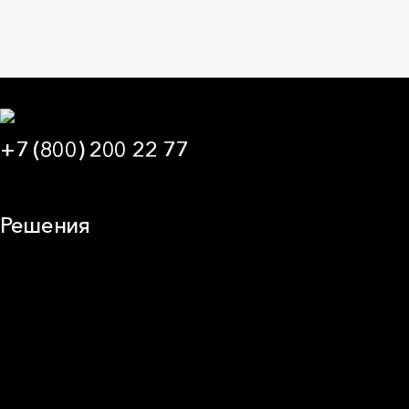
+7 (800) 200 22 77
09:00 — 21:00 МСК
Решения
Плоская кровля
Скатная кровля
Стены (фасады)
Перегородки и внутренние стены
Потолки
Баня и камин
Полы
Балкон
Звукоизоляция