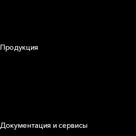
Трубы
Воздуховоды (вентиляция)
Оборудование
Огнезащита
Сэндвич-панели
Продукция
Частное домостроение
Звукоизоляция
Фасад
Кровля
ОВиК
Промышленная изоляция
Огнезащита
Сэндвич-панель
Виды изоляционных материалов
Документация и сервисы