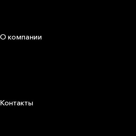
Документация
Видео
Калькуляторы и расчёты онлайн
Техническая поддержка
О компании
25 лет в России
Деловая этика
Новости
Корпоративная ответственность
Устойчивое развитие
Карьера
Блог
Контакты
Заводы и офисы
Где купить