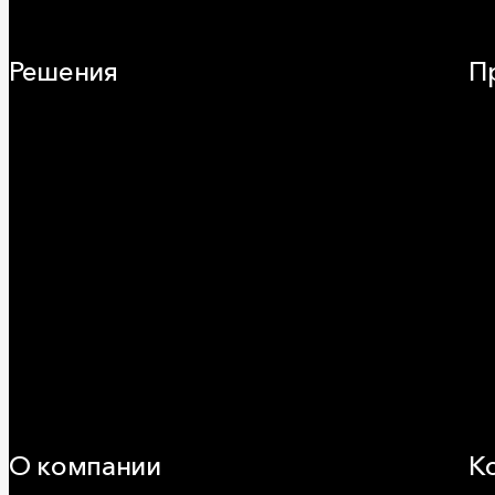
Решения
П
Плоская кровля
Ча
Скатная кровля
Зв
Стены (фасады)
Фа
Перегородки и внутренние стены
Кр
Потолки
ОВ
Баня и камин
Пр
Полы
Ог
Балкон
Сэ
Звукоизоляция
Ви
Трубы
Воздуховоды (вентиляция)
Оборудование
Огнезащита
Сэндвич-панели
О компании
К