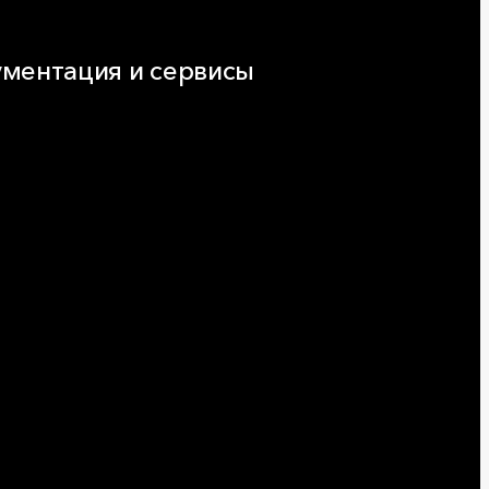
ментация и сервисы
нтация
ляторы и расчёты онлайн
еская поддержка