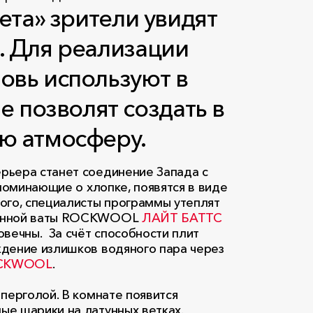
ета» зрители увидят
. Для реализации
овь используют в
позволят создать в
ю атмосферу.
ерьера станет соединение Запада с
апоминающие о хлопке, появятся в виде
ого, специалисты программы утеплят
каменной ваты ROCKWOOL
ЛАЙТ БАТТС
овечны. За счёт способности плит
ждение излишков водяного пара через
OCKWOOL
.
перголой. В комнате появится
ые шарики на латунных ветках.