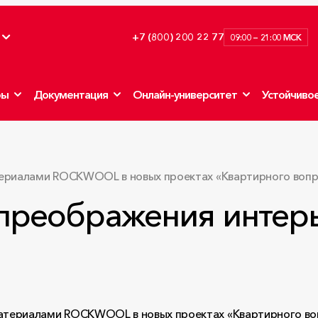
+7 (800) 200 22 77
09:00 — 21:00 МСК
ры
Документация
Онлайн-университет
Устойчивое
ериалами ROCKWOOL в новых проектах «Квартирного вопро
преображения интер