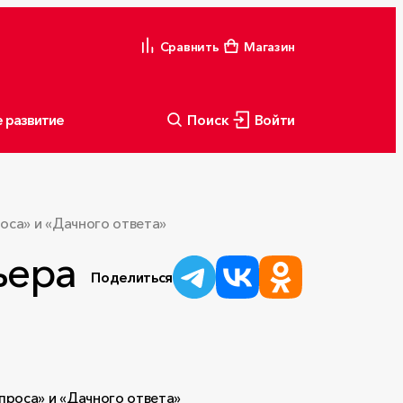
Сравнить
Магазин
 развитие
Поиск
Войти
са» и «Дачного ответа»
ьера
Поделиться