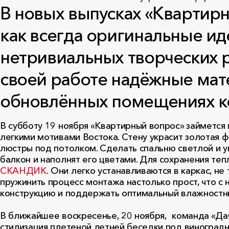
В новых выпусках «Квартирн
как всегда оригинальные и
нетривиальных творческих 
своей работе надёжные мат
обновлённых помещениях ко
В субботу 19 ноября «Квартирный вопрос» займется
легкими мотивами Востока. Стену украсит золотая ф
люстры под потолком. Сделать спальню светлой и 
балкон и наполнят его цветами. Для сохранения 
СКАНДИК
. Они легко устанавливаются в каркас, н
пружинить процесс монтажа настолько прост, что с
конструкцию и поддержать оптимальный влажностн
В ближайшее воскресенье, 20 ноября, команда «Дачн
стилизация плетеной летней беседки под виноградн