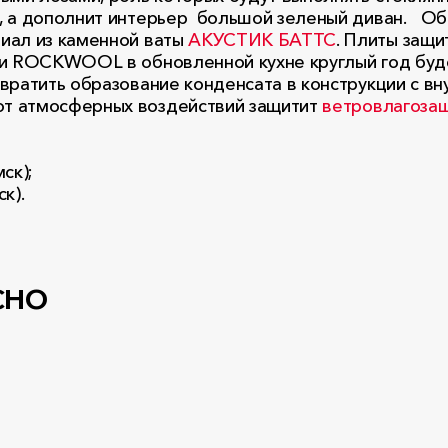
, а дополнит интерьер большой зеленый диван. Об
иал из каменной ваты
АКУСТИК БАТТС
. Плиты защи
ми ROCKWOOL в обновленной кухне круглый год буд
вратить образование конденсата в конструкции с в
 от атмосферных воздействий защитит
ветровлагоза
мск);
к).
сно