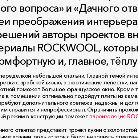
ого вопроса» и «Дачного отв
деи преображения интерьера
решений авторы проектов вн
ериалы ROCKWOOL, которые 
мфортную и, главное, тёплу
 переделкой небольшой спальни. Главной темой инт
реска с арабской вязью, а экзотические лепестки, н
уютной поможет большое французское окно. Кроме т
тепла в помещении оптимально подойдут плиты из 
е требуют дополнительного крепежа, надежны и долг
 ним справится и непрофессионал. Ограничить прохо
ый режим в конструкции поможет
пароизоляция R
ого ответа» представит проект кухни с золотистой 
ыми лозами, роль которых будут выполнять стеклянн