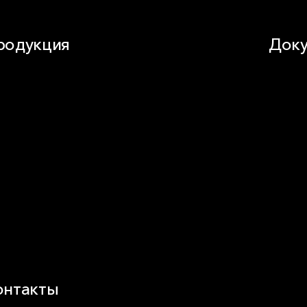
родукция
Доку
стное домостроение
Докуме
укоизоляция
Видео
сад
Кальку
овля
Технич
иК
омышленная изоляция
незащита
ндвич-панель
ды изоляционных материалов
онтакты