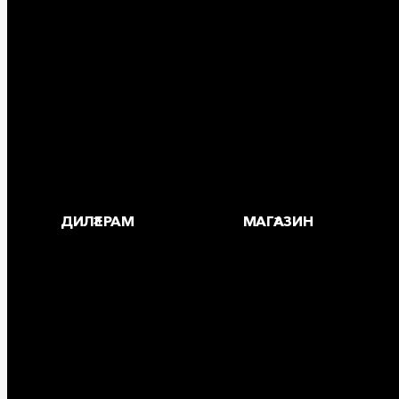
25 лет в России
За
Деловая этика
Где
Новости
Корпоративная ответственность
Устойчивое развитие
Карьера
Блог
ДИЛЕРАМ
МАГАЗИН
Copyright © 2026 ООО «РОКВУЛ»