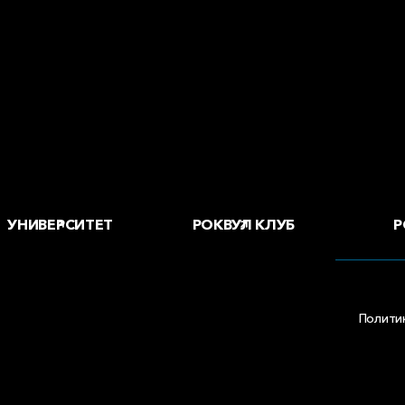
воды и офисы
 купить
Р
УНИВЕРСИТЕТ
РОКВУЛ КЛУБ
Полити