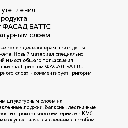
 утепления
продукта
ет ФАСАД БАТТС
атурным слоем.
и нередко девелоперам приходится
жете. Новый материал специально
ий и мест общего пользования
граничена. При этом ФАСАД БАТТС
ного слоя», - комментирует Григорий
им штукатурным слоем на
текленные лоджии, балконы, лестничные
сности строительного материала - KM0
теме осуществляется клеевым способом