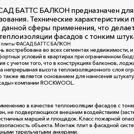
ФАСАД БАТТС БАЛКОН предназначен для
зования. Технические характеристики 
 данной сферы применения, что дела
еплоизоляции фасадов с тонким штук
нь востребована во всех сегментах недвижимости, 
ортных условий в квартирах при ограниченном бюд
 с учетом того, что в конструкциях балконов, лодж
 а непрерывная высота теплоизоляционного слоя о
также является основанием для нанесения штукатур
асады» компании ROCKWOOL.
нению в качестве теплоизоляции фасадов с тонк
стен, не подвергающихся внешним воздействиям (зас
 лестничных маршей и площадок. Класс пожарной опа
безопасность объекта. Монтаж плит в фасадной сис
ными тарельчатыми анкерами.