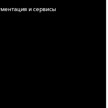
ментация и сервисы
нтация
ляторы и расчёты онлайн
еская поддержка