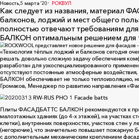
Новость,
5 марта ‘20
РОКВУЛ
Как следует из названия, материал 
балконов, лоджий и мест общего поль
полностью отвечают требованиям для
БАЛКОН оптимальным решением для т
«Технология тёплых лоджий и балконов сегодня оче
решать довольно сложную задачу обеспечения комф
разработан для узкоспециализированного применения
отсутствуют постоянные атмосферные воздействия,
БАЛКОН обеспечивает не только теплоизоляцию, но 
Громаков, Менеджер по развитию направления «Ф
Плиты ФАСАДБАТТС БАЛКОН рекомендуются к приме
малоэтажных зданиях (до 4-х этажей), на участках 
клетки), внутренних поверхностях, участков стен у
(негорючие), что значительно повышает пожарную 
с дополнительным механическим креплением фасад