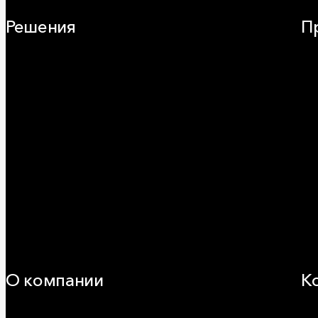
Решения
П
Плоская кровля
Ча
Скатная кровля
Зв
Стены (фасады)
Фа
Перегородки и внутренние стены
Кр
Потолки
ОВ
Баня и камин
Пр
Полы
Ог
Балкон
Сэ
Звукоизоляция
Ви
Трубы
Воздуховоды (вентиляция)
Оборудование
Огнезащита
Сэндвич-панели
О компании
К
25 лет в России
За