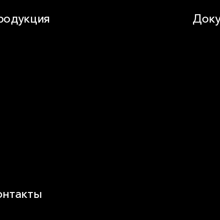
родукция
Доку
стное домостроение
Докуме
укоизоляция
Видео
сад
Кальку
овля
Технич
иК
омышленная изоляция
незащита
ндвич-панель
ды изоляционных материалов
онтакты
воды и офисы