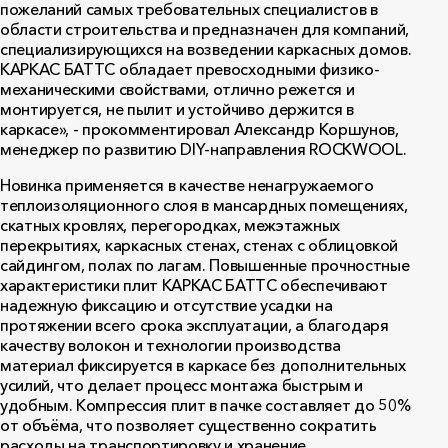
пожеланий самых требовательных специалистов в
области строительства и предназначен для компаний,
специализирующихся на возведении каркасных домов.
КАРКАС БАТТС обладает превосходными физико-
механическими свойствами, отлично режется и
монтируется, не пылит и устойчиво держится в
каркасе», - прокомментировал Александр Коршунов,
менеджер по развитию DIY-направления ROCKWOOL.
Новинка применяется в качестве ненагружаемого
теплоизоляционного слоя в мансардных помещениях,
скатных кровлях, перегородках, межэтажных
перекрытиях, каркасных стенах, стенах с облицовкой
сайдингом, полах по лагам. Повышенные прочностные
характеристики плит КАРКАС БАТТС обеспечивают
надежную фиксацию и отсутствие усадки на
протяжении всего срока эксплуатации, а благодаря
качеству волокон и технологии производства
материал фиксируется в каркасе без дополнительных
усилий, что делает процесс монтажа быстрым и
удобным. Компрессия плит в пачке составляет до 50%
от объёма, что позволяет существенно сократить
расходы на транспортировку и хранение.