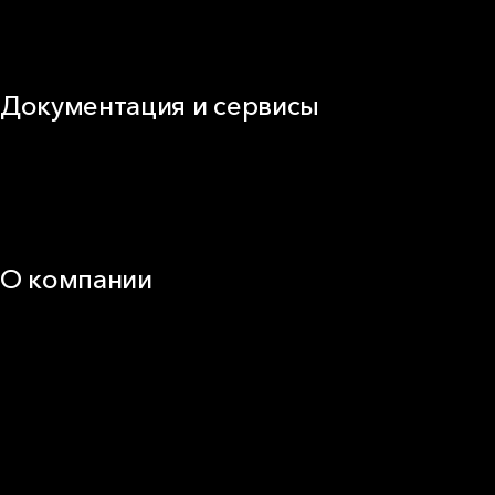
Сэндвич-панель
Виды изоляционных материалов
Документация и сервисы
Документация
Видео
Калькуляторы и расчёты онлайн
Техническая поддержка
О компании
25 лет в России
Деловая этика
Новости
Корпоративная ответственность
Устойчивое развитие
Карьера
Блог