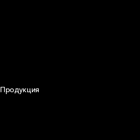
Стены (фасады)
Перегородки и внутренние стены
Потолки
Баня и камин
Полы
Балкон
Звукоизоляция
Трубы
Воздуховоды (вентиляция)
Оборудование
Огнезащита
Сэндвич-панели
Продукция
Частное домостроение
Звукоизоляция
Фасад
Кровля
ОВиК
Промышленная изоляция
Огнезащита