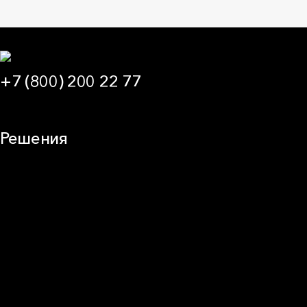
+7 (800) 200 22 77
09:00 — 21:00 МСК
Решения
Плоская кровля
Скатная кровля
Стены (фасады)
Перегородки и внутренние стены
Потолки
Баня и камин
Полы
Балкон
Звукоизоляция
Трубы
Воздуховоды (вентиляция)