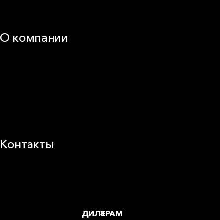
Калькуляторы и расчёты онлайн
Техническая поддержка
О компании
25 лет в России
Деловая этика
Новости
Корпоративная ответственность
Устойчивое развитие
Карьера
Блог
Контакты
Заводы и офисы
Где купить
ДИЛЕРАМ