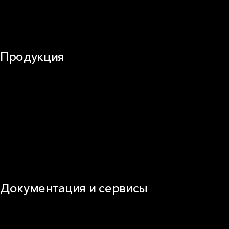
Оборудование
Огнезащита
Сэндвич-панели
Продукция
Частное домостроение
Звукоизоляция
Фасад
Кровля
ОВиК
Промышленная изоляция
Огнезащита
Сэндвич-панель
Виды изоляционных материалов
Документация и сервисы
Документация
Видео