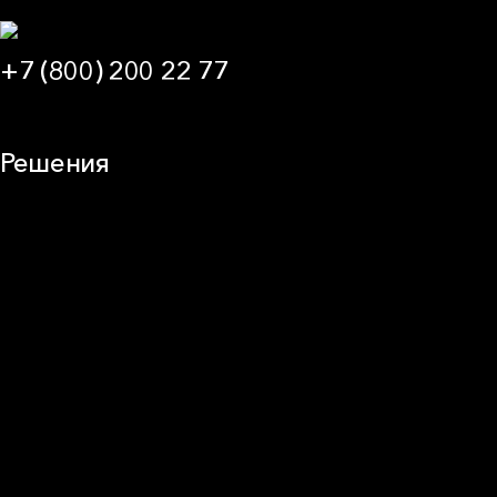
+7 (800) 200 22 77
09:00 — 21:00 МСК
Решения
Плоская кровля
Скатная кровля
Стены (фасады)
Перегородки и внутренние стены
Потолки
Баня и камин
Полы
Балкон
Звукоизоляция
Трубы
Воздуховоды (вентиляция)
Оборудование
Огнезащита
Сэндвич-панели