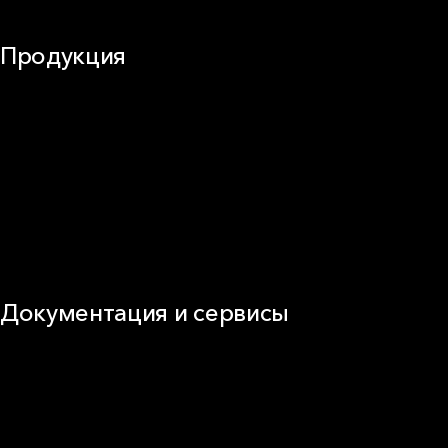
Продукция
Частное домостроение
Звукоизоляция
Фасад
Кровля
ОВиК
Промышленная изоляция
Огнезащита
Сэндвич-панель
Виды изоляционных материалов
Документация и сервисы
Документация
Видео
Калькуляторы и расчёты онлайн
Техническая поддержка