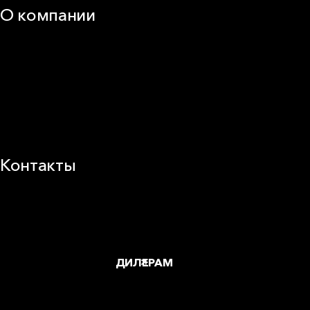
О компании
25 лет в России
Деловая этика
Новости
Корпоративная ответственность
Устойчивое развитие
Карьера
Блог
Контакты
Заводы и офисы
Где купить
ДИЛЕРАМ