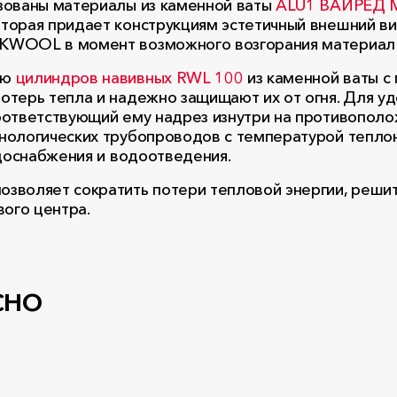
зованы материалы из каменной ваты
ALU1 ВАЙРЕД 
орая придает конструкциям эстетичный внешний ви
KWOOL в момент возможного возгорания материал 
ью
цилиндров навивных RWL 100
из каменной ваты с
отерь тепла и надежно защищают их от огня. Для 
оответствующий ему надрез изнутри на противопол
нологических трубопроводов с температурой тепло
одоснабжения и водоотведения.
зволяет сократить потери тепловой энергии, решит
вого центра.
сно