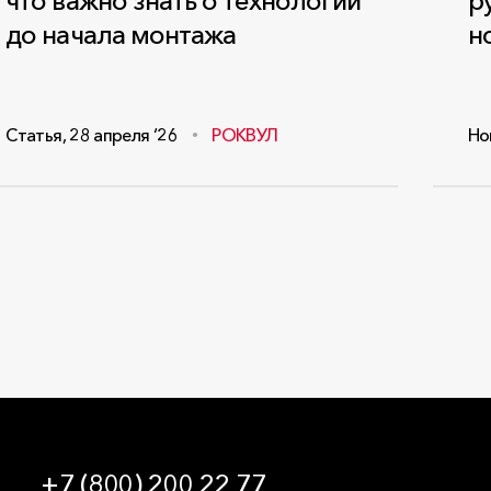
что важно знать о технологии
р
до начала монтажа
н
Статья
,
28 апреля ‘26
РОКВУЛ
Но
+7 (800) 200 22 77