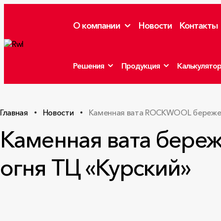
О компании
Новости
Контакты
Решения
Продукция
Калькулято
Главная
Новости
Каменная вата ROCKWOOL бережет 
Каменная вата береж
огня ТЦ «Курский»