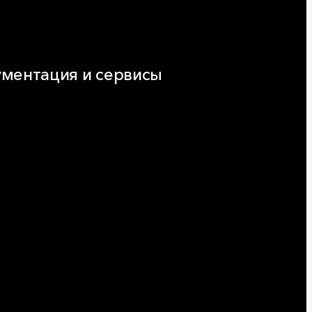
ментация и сервисы
нтация
ляторы и расчёты онлайн
еская поддержка