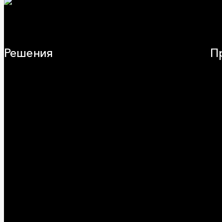
Решения
П
Плоская кровля
Ча
Скатная кровля
Зв
Стены (фасады)
Фа
Перегородки и внутренние стены
Кр
Потолки
ОВ
Баня и камин
Пр
Полы
Ог
Балкон
Сэ
Звукоизоляция
Ви
Трубы
Воздуховоды (вентиляция)
Оборудование
Огнезащита
Сэндвич-панели