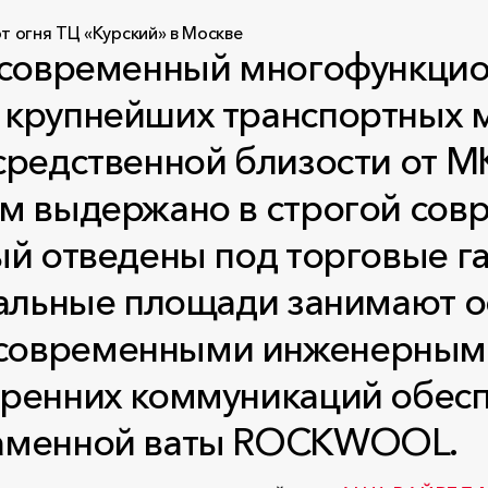
- современный многофункцио
 крупнейших транспортных 
осредственной близости от 
.м выдержано в строгой сов
ый отведены под торговые г
стальные площади занимают
современными инженерными
тренних коммуникаций обес
каменной ваты ROCKWOOL.