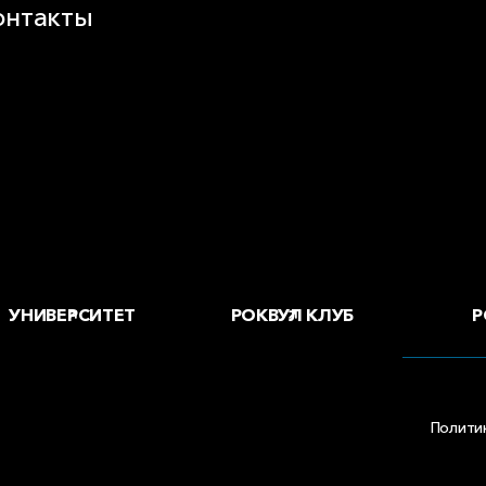
онтакты
воды и офисы
 купить
Р
УНИВЕРСИТЕТ
РОКВУЛ КЛУБ
Полити