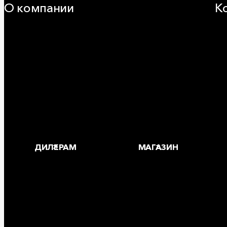
О компании
К
25 лет в России
За
Деловая этика
Где
Новости
Корпоративная ответственность
Устойчивое развитие
Карьера
Блог
ДИЛЕРАМ
МАГАЗИН
Copyright © 2026 ООО «РОКВУЛ»