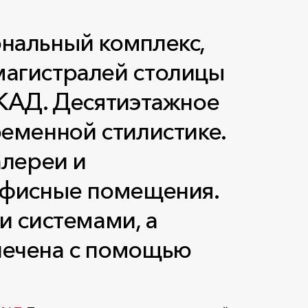
нальный комплекс,
магистралей столицы
МКАД. Десятиэтажное
ременной стилистике.
алереи и
 офисные помещения.
 системами, а
печена с помощью