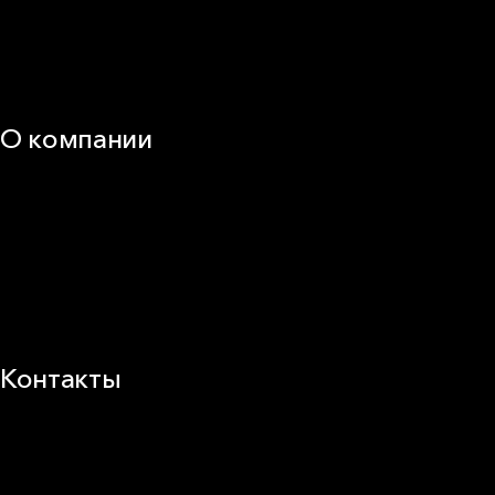
Документация
Видео
Калькуляторы и расчёты онлайн
Техническая поддержка
О компании
25 лет в России
Деловая этика
Новости
Корпоративная ответственность
Устойчивое развитие
Карьера
Блог
Контакты
Заводы и офисы
Где купить