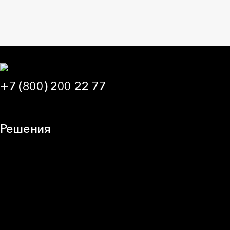
+7 (800) 200 22 77
09:00 — 21:00 МСК
Решения
Плоская кровля
Скатная кровля
Стены (фасады)
Перегородки и внутренние стены
Потолки
Баня и камин
Полы
Балкон