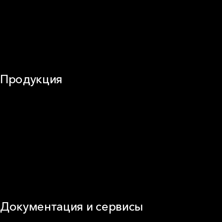
Звукоизоляция
Трубы
Воздуховоды (вентиляция)
Оборудование
Огнезащита
Сэндвич-панели
Продукция
Частное домостроение
Звукоизоляция
Фасад
Кровля
ОВиК
Промышленная изоляция
Огнезащита
Сэндвич-панель
Виды изоляционных материалов
Документация и сервисы