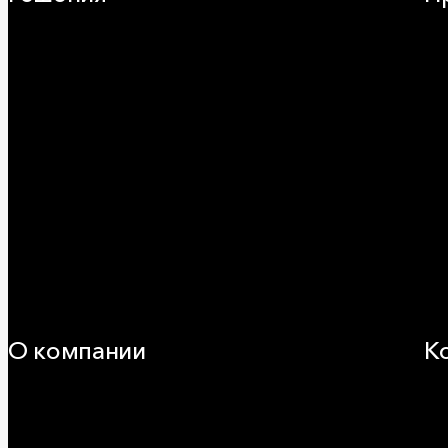
Плоская кровля
Ча
Скатная кровля
Зв
Стены (фасады)
Фа
Перегородки и внутренние стены
Кр
Потолки
ОВ
Баня и камин
Пр
Полы
Ог
Балкон
Сэ
Звукоизоляция
Ви
Трубы
Воздуховоды (вентиляция)
Оборудование
Огнезащита
Сэндвич-панели
О компании
К
25 лет в России
За
Деловая этика
Где
Новости