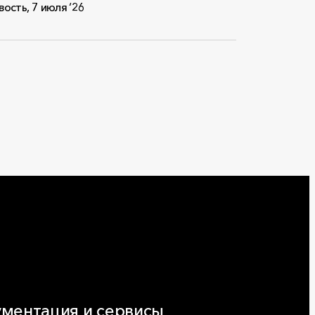
вость
,
7 июля ‘26
ментация и сервисы