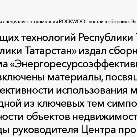
щих технологий Республики 
ики Татарстан» издал сборн
а «Энергоресурсоэффективн
 включены материалы, посв
ктивности использования м
дной из ключевых тем симпо
сти объектов недвижимости.
ды руководителя Центра пр