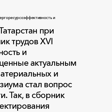
Татарстан при
ик трудов XVI
ость и
ященные актуальным
атериальных и
зиума стал вопрос
 Так, в сборник
оектирования