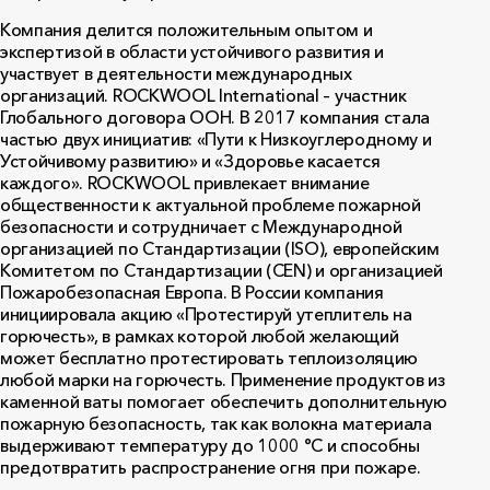
Компания делится положительным опытом и
экспертизой в области устойчивого развития и
участвует в деятельности международных
организаций. ROCKWOOL
International
– участник
Глобального договора ООН. В 2017 компания стала
частью двух инициатив: «Пути к Низкоуглеродному и
Устойчивому развитию» и «Здоровье касается
каждого». ROCKWOOL привлекает внимание
общественности к актуальной проблеме пожарной
безопасности и сотрудничает с Международной
организацией по Стандартизации (ISO), европейским
Комитетом по Стандартизации (
CEN
) и организацией
Пожаробезопасная Европа. В России компания
инициировала акцию «Протестируй утеплитель на
горючесть», в рамках которой любой желающий
может бесплатно протестировать теплоизоляцию
любой марки на горючесть. Применение продуктов из
каменной ваты помогает обеспечить дополнительную
пожарную безопасность, так как волокна материала
выдерживают температуру до 1000 °C и способны
предотвратить распространение огня при пожаре.