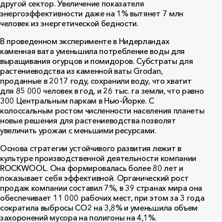
другой сектор. Увеличение показателя
энергоэффективности даже на 1% вытянет 7 млн
человек из энергетической бедности.
В проведенном эксперименте в Нидерландах
каменная вата уменьшила потребление воды для
выращивания огурцов и помидоров. Субстраты для
растениеводства из каменной ваты
Grodan
,
проданные в 2017 году, сохранили воду, что хватит
для 85 000 человек в год, и 26 тыс. га земли, что равно
300 Центральным паркам в Нью-Йорке. С
колоссальным ростом численности населения планеты
новые решения для растениеводства позволят
увеличить урожаи с меньшими ресурсами.
Основа стратегии устойчивого развития лежит в
культуре производственной деятельности компании
ROCKWOOL
. Она формировалась более 80 лет и
показывает себя эффективной. Органический рост
продаж компании составил 7%, в 39 странах мира она
обеспечивает 11 000 рабочих мест, при этом за 3 года
сократила выбросы СО2 на 3,8% и уменьшила объем
захоронений мусора на полигоны на 4,1%.