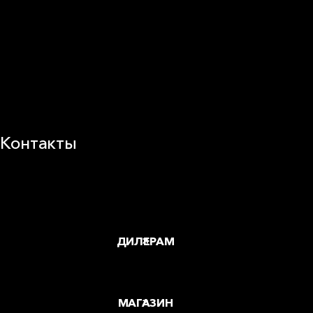
25 лет в России
Деловая этика
Новости
Корпоративная ответственность
Устойчивое развитие
Карьера
Блог
Контакты
Заводы и офисы
Где купить
ДИЛЕРАМ
МАГАЗИН