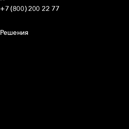
+7 (800) 200 22 77
09:00 — 21:00 МСК
Решения
Плоская кровля
Скатная кровля
Стены (фасады)
Перегородки и внутренние стены
Потолки
Баня и камин
Полы
Балкон
Звукоизоляция
Трубы
Воздуховоды (вентиляция)
Оборудование
Огнезащита
Сэндвич-панели