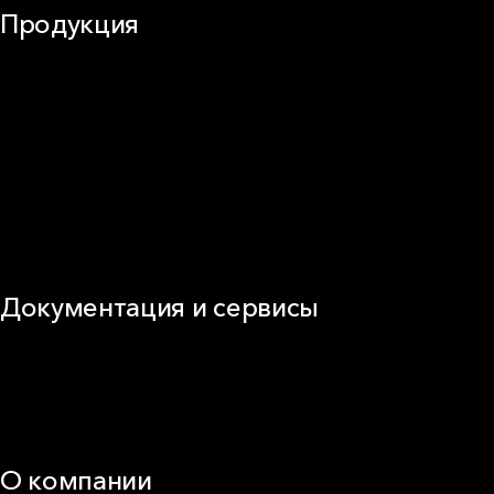
Продукция
Частное домостроение
Звукоизоляция
Фасад
Кровля
ОВиК
Промышленная изоляция
Огнезащита
Сэндвич-панель
Виды изоляционных материалов
Документация и сервисы
Документация
Видео
Калькуляторы и расчёты онлайн
Техническая поддержка
О компании