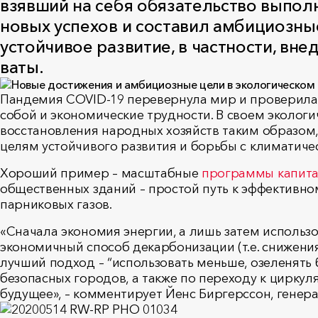
взявший на себя обязательство выполн
новых успехов и составил амбициозны
устойчивое развитие, в частности, в
ваты.
Пандемия COVID-19 перевернула мир и проверила 
собой и экономические трудности. В своем эколог
восстановления народных хозяйств таким образом
целям устойчивого развития и борьбы с климатич
Хороший пример – масштабные
программы капита
общественных зданий – простой путь к эффективн
парниковых газов.
«Сначала экономия энергии, а лишь затем использ
экономичный способ декарбонизации (т.е. снижени
лучший подход – “использовать меньше, озеленять
безопасных городов, а также по переходу к цирку
будущее», – комментирует Йенс Биргерссон, ген