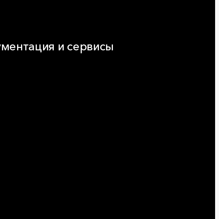
ментация и сервисы
нтация
ляторы и расчёты онлайн
еская поддержка