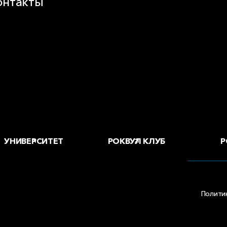
онтакты
воды и офисы
 купить
Р
УНИВЕРСИТЕТ
РОКВУЛ КЛУБ
Полити