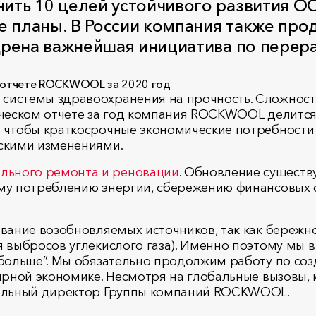
ить 10 целей устойчивого развития ОО
е планы. В России компания также про
недрена важнейшая инициатива по пере
системы здравоохранения на прочность. Сложност
ическом отчете за год компания ROCKWOOL делится 
, чтобы краткосрочные экономические потребност
ескими изменениями.
льного ремонта и реновации
. Обновление существ
ому потреблению энергии, сбережению финансовых
ование возобновляемых источников, так как бережн
я выбросов углекислого газа). Именно поэтому мы
 больше”. Мы обязательно продолжим работу по соз
лярной экономике. Несмотря на глобальные вызовы,
еральный директор Группы компаний ROCKWOOL.