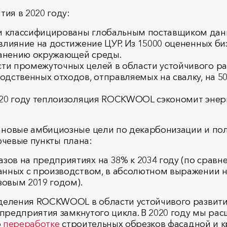
ия в 2020 году:
и классифицированы глобальным поставщиком данн
влияние на достижение ЦУР. Из 15000 оцененных 
ранению окружающей среды.
и промежуточных целей в области устойчивого ра
одственных отходов, отправляемых на свалку, на 5
020 году теплоизоляция ROCKWOOL сэкономит энерг
новые амбициозные цели по декарбонизации и пол
лючевые пункты плана:
ов на предприятиях на 38% к 2034 году (по сравне
анных с производством, в абсолютном выражении н
зовым 2019 годом).
деления ROCKWOOL в области устойчивого развити
 предприятия замкнутого цикла. В 2020 году мы р
о
переработке
строительных обрезков фасадной и к