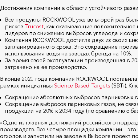
Достижения компании в области устойчивого развит
Все продукты ROCKWOOL уже во второй раз был
рисков
Trucost
, как оказывающие положительное 
лидеров по снижению выбросов углерода и сох
Компания ROCKWOOL достигла двух из своих шест
запланированного срока. Это сокращение произв
использования воды на заводах бренда на 10%.
За время своей эксплуатации произведенная в 2
затрачено на ее производство.
В конце 2020 года компания ROCKWOOL поставила 
рамках инициативы
Science Based Targets
(SBTi). К
Сокращение абсолютных выбросов парниковых газ
Сокращение выбросов парниковых газов, не связ
продукции на 20% к 2034 году (по сравнению с ба
«Одно из главных достижений российского подраз
производств. Все четыре площадки компании – это
отходов и запустили на заводе в Выборге проект п