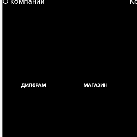
О компании
К
25 лет в России
За
Деловая этика
Где
Новости
Корпоративная ответственность
Устойчивое развитие
Карьера
Блог
ДИЛЕРАМ
МАГАЗИН
Copyright © 2026 ООО «РОКВУЛ»