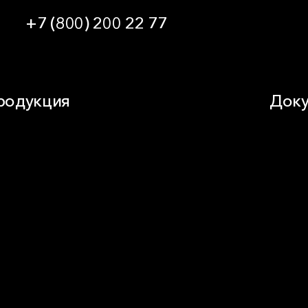
+7 (800) 200 22 77
09:00 — 21:00 МСК
родукция
Доку
стное домостроение
Докуме
укоизоляция
Видео
сад
Кальку
овля
Технич
иК
омышленная изоляция
незащита
ндвич-панель
ды изоляционных материалов