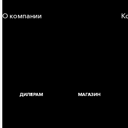
О компании
К
25 лет в России
За
Деловая этика
Где
Новости
Корпоративная ответственность
Устойчивое развитие
Карьера
Блог
ДИЛЕРАМ
МАГАЗИН
Copyright © 2026 ООО «РОКВУЛ»