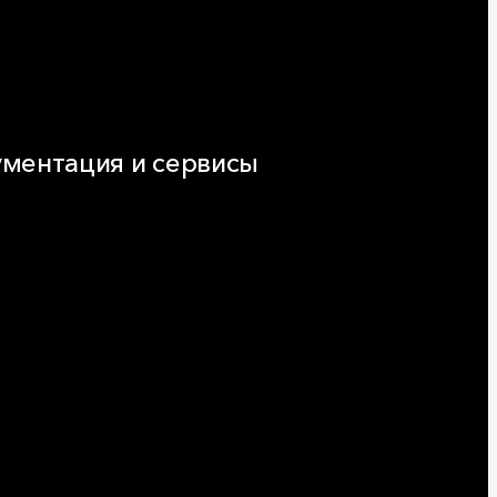
ментация и сервисы
нтация
ляторы и расчёты онлайн
еская поддержка