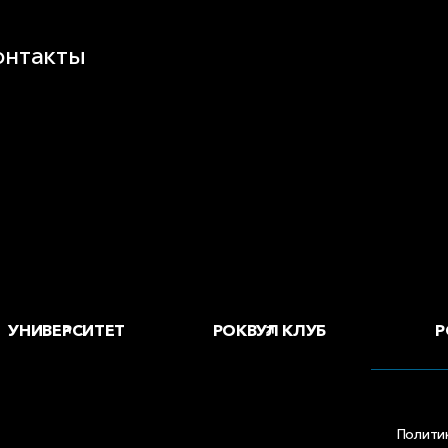
онтакты
воды и офисы
 купить
Р
УНИВЕРСИТЕТ
РОКВУЛ КЛУБ
Полити