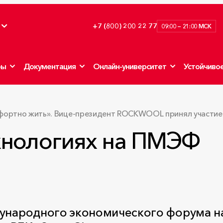
+7 (800) 200 22 77
09:00 — 21:00 МСК
ры
Документация
Онлайн-университет
Устойчивое
фортно жить». Вице-президент ROCKWOOL принял участие 
ехнологиях на ПМЭФ
дународного экономического форума н