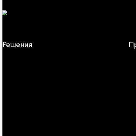
Решения
П
Плоская кровля
Ча
Скатная кровля
Зв
Стены (фасады)
Фа
Перегородки и внутренние стены
Кр
Потолки
ОВ
Баня и камин
Пр
Полы
Ог
Балкон
Сэ
Звукоизоляция
Ви
Трубы
Воздуховоды (вентиляция)
Оборудование
Огнезащита
Сэндвич-панели