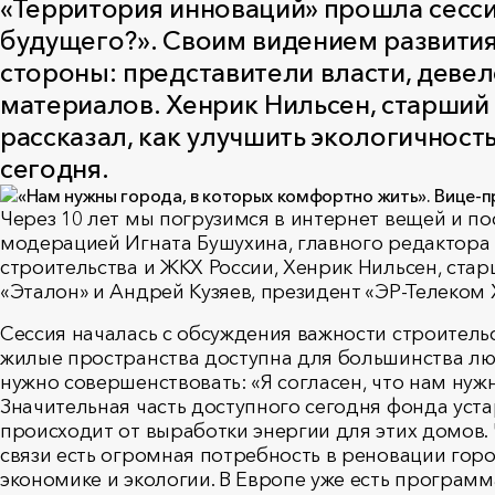
«Территория инноваций» прошла сесси
будущего?». Своим видением развити
стороны: представители власти, деве
материалов. Хенрик Нильсен, старши
рассказал, как улучшить экологичност
сегодня.
Через 10 лет мы погрузимся в интернет вещей и п
модерацией Игната Бушухина, главного редактора
строительства и ЖКХ России, Хенрик Нильсен, ст
«Эталон» и Андрей Кузяев, президент «ЭР-Телеком 
Сессия началась с обсуждения важности строительс
жилые пространства доступна для большинства лю
нужно совершенствовать: «Я согласен, что нам нуж
Значительная часть доступного сегодня фонда уста
происходит от выработки энергии для этих домов.
связи есть огромная потребность в реновации гор
экономике и экологии. В Европе уже есть программа