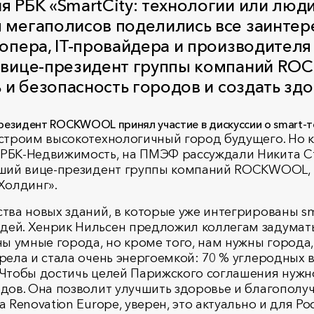
я РБК «SmartCity: технологии или люд
я мегаполисов поделились все заинте
лопера, IT-провайдера и производител
й вице-президент группы компаний R
ь и безопасность городов и создать з
остроим высокотехнологичный город будущего. Но к
 РБК-Недвижимость, на ПМЭФ рассуждали Никита С
арший вице-президент группы компаний ROCKWOOL,
Холдинг».
тва новых зданий, в которые уже интегрированы sm
дей. Хенрик Нильсен предложил коллегам задумать
ны умные города, но кроме того, нам нужны города
рела и стала очень энергоемкой: 70 % углеродных 
 Чтобы достичь целей Парижского соглашения нужно
одов. Она позволит улучшить здоровье и благополу
 Renovation Europe, уверен, это актуально и для Ро