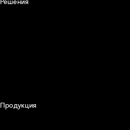
Решения
Плоская кровля
Скатная кровля
Стены (фасады)
Перегородки и внутренние стены
Потолки
Баня и камин
Полы
Балкон
Звукоизоляция
Трубы
Воздуховоды (вентиляция)
Оборудование
Огнезащита
Сэндвич-панели
Продукция
Частное домостроение
Звукоизоляция
Фасад