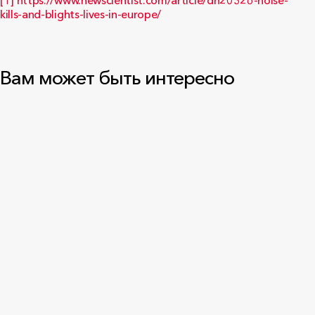
[1]
https://www.newscientist.com/article/dn20326-noise-
kills-and-blights-lives-in-europe/
Вам может быть интересно