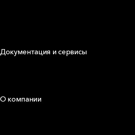
Кровля
ОВиК
Промышленная изоляция
Огнезащита
Сэндвич-панель
Виды изоляционных материалов
Документация и сервисы
Документация
Видео
Калькуляторы и расчёты онлайн
Техническая поддержка
О компании
25 лет в России
Деловая этика
Новости
Корпоративная ответственность