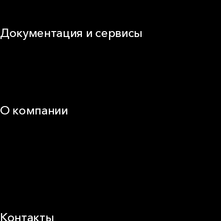
Виды изоляционных материалов
Документация и сервисы
Документация
Видео
Калькуляторы и расчёты онлайн
Техническая поддержка
О компании
25 лет в России
Деловая этика
Новости
Корпоративная ответственность
Устойчивое развитие
Карьера
Блог
Контакты