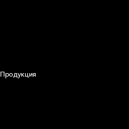
Перегородки и внутренние стены
Потолки
Баня и камин
Полы
Балкон
Звукоизоляция
Трубы
Воздуховоды (вентиляция)
Оборудование
Огнезащита
Сэндвич-панели
Продукция
Частное домостроение
Звукоизоляция
Фасад
Кровля
ОВиК
Промышленная изоляция
Огнезащита
Сэндвич-панель