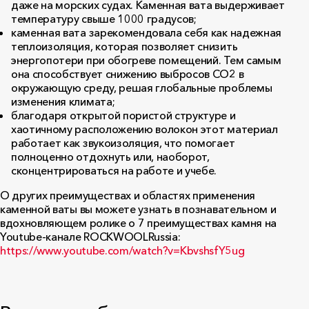
даже на морских судах. Каменная вата выдерживает
температуру свыше 1000 градусов;
каменная вата зарекомендовала себя как надежная
теплоизоляция, которая позволяет снизить
энергопотери при обогреве помещений. Тем самым
она способствует снижению выбросов
CO
2 в
окружающую среду, решая глобальные проблемы
изменения климата;
благодаря открытой пористой структуре и
хаотичному расположению волокон этот материал
работает как звукоизоляция, что помогает
полноценно отдохнуть или, наоборот,
сконцентрироваться на работе и учебе.
О других преимуществах и областях применения
каменной ваты вы можете узнать в познавательном и
вдохновляющем ролике о 7 преимуществах камня на
Youtube
-канале
ROCKWOOL
Russia
:
https
://
www
.
youtube
.
com
/
watch
?
v
=
KbvshsfY
5
ug