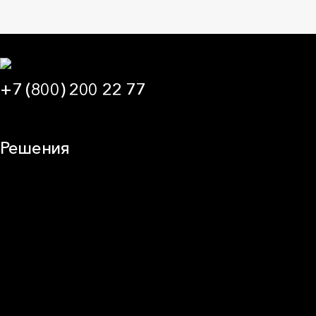
+7 (800) 200 22 77
09:00 — 21:00 МСК
Решения
Плоская кровля
Скатная кровля
Стены (фасады)
Перегородки и внутренние стены
Потолки
Баня и камин
Полы
Балкон
Звукоизоляция
Трубы