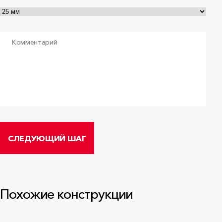
17254/23
ООО «РОКВУЛ», cрок действия до
11.05.2028
PDF
•
160.9 КБ
Комментарий
Декларация соответствия №
11718/24
ООО «Роквул-Север», срок действия до
22.03.2028
СЛЕДУЮЩИЙ ШАГ
PDF
•
157.7 КБ
Похожие конструкции