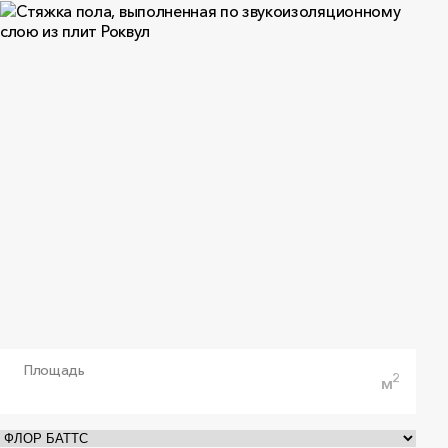
пожарной безопасности №
00458/25
ООО «Роквул-Север», cрок действия до
24.03.2030
PDF
•
1.7 МБ
Экспертное заключение №
2509/32
ООО «РОКВУЛ» Экспертное заключение от
05.09.2025
PDF
•
288.7 КБ
Площадь
2
м
Декларация соответствия №