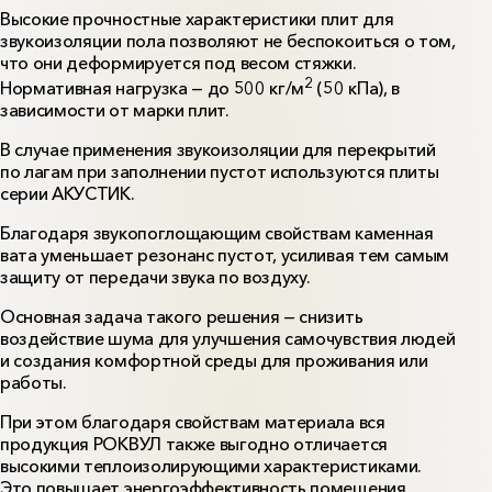
Высокие прочностные характеристики плит для
звукоизоляции пола позволяют не беспокоиться о том,
что они деформируется под весом стяжки.
2
Нормативная нагрузка — до 500 кг/м
(50 кПа), в
зависимости от марки плит.
В случае применения звукоизоляции для перекрытий
по лагам при заполнении пустот используются плиты
серии АКУСТИК.
Благодаря звукопоглощающим свойствам каменная
вата уменьшает резонанс пустот, усиливая тем самым
защиту от передачи звука по воздуху.
Основная задача такого решения — снизить
воздействие шума для улучшения самочувствия людей
и создания комфортной среды для проживания или
работы.
При этом благодаря свойствам материала вся
продукция РОКВУЛ также выгодно отличается
высокими теплоизолирующими характеристиками.
Это повышает энергоэффективность помещения,