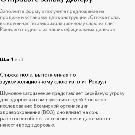
пожарной безопасности №
000456/25
Заполните форму и получите предложение на
продажу и установку для конструкции «Стяжка пола,
ООО «Роквул-Урал», срок действия до
выполненная по звукоизоляционному слою из плит
20.04.2030
Роквул» от одного из наших официальных дилеров
PDF
•
2.4 МБ
Шаг 1
из 3
Сертификат соответствия
пожарной безопасности №
Стяжка пола, выполненная по
00453/25
звукоизоляционному слою из плит Роквул
ООО "Роквул-Волга", срок действия до
Шумовое загрязнение представляет серьёзную угрозу
25.03.2030
для здоровья и самочувствия людей. Согласно
PDF
•
1.7 МБ
исследованию Всемирной организации
здравоохранения (ВОЗ), оно влияет на сон,
работоспособность в течение дня и даже может
нанести вред здоровью.
Сертификат соответствия