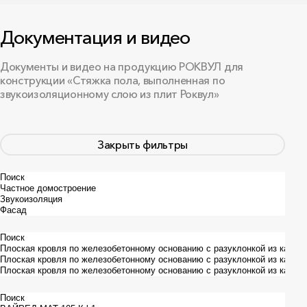
Материал
Документация и видео
Плиты
Цилиндры
Маты
Документы и видео на продукцию РОКВУЛ для
Конструкция
конструкции «Стяжка пола, выполненная по
звукоизоляционному слою из плит Роквул»
Стены
Перегородки
Пол
Потолок
Закрыть фильтры