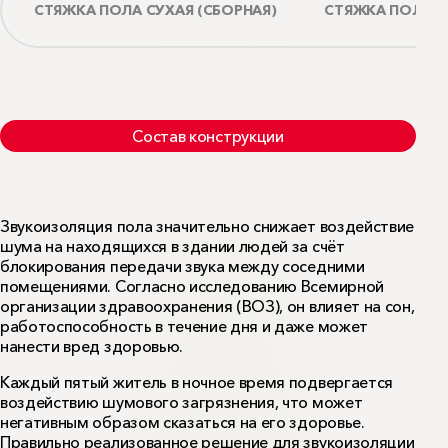
СТЯЖКА ПОЛА СУХАЯ (СБОРНАЯ)
СТЯЖКА ПОЛА 
Состав конструкции
Состав конструкции
Шумовое загрязнение представляет серьёзную угрозу
Звукоизоляция пола значительно снижает воздействие
для здоровья и самочувствия людей. Согласно
шума на находящихся в здании людей за счёт
исследованию Всемирной организации
блокирования передачи звука между соседними
здравоохранения (ВОЗ), оно влияет на сон,
помещениями. Согласно исследованию Всемирной
работоспособность в течение дня и даже может
организации здравоохранения (ВОЗ), он влияет на сон,
нанести вред здоровью.
работоспособность в течение дня и даже может
1
Плита перекрытия.
нанести вред здоровью.
Звукоизоляционные плиты
ФЛОР БАТТС
/
ФЛОР
2
БАТТС И
Каждый пятый житель в ночное время подвергается
воздействию шумового загрязнения, что может
3
Вставки из плит
ФЛОР БАТТС
/
ФЛОР БАТТС И
негативным образом сказаться на его здоровье.
Сборная стяжка (из двух слоёв листовых
Правильно реализованное решение для звукоизоляции