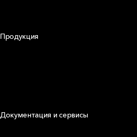
Воздуховоды (вентиляция)
Оборудование
Огнезащита
Сэндвич-панели
Продукция
Частное домостроение
Звукоизоляция
Фасад
Кровля
ОВиК
Промышленная изоляция
Огнезащита
Сэндвич-панель
Виды изоляционных материалов
Документация и сервисы
Документация
Видео