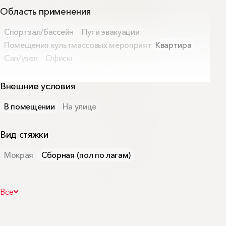
Область применения
Спортзал/бассейн
Пути эвакуации
Помещения культмассовых мероприятий
Квартира
Сан/узел
Офисы
Внешние условия
В помещении
На улице
Вид стяжки
Мокрая
Сборная (пол по лагам)
Снижение ударного шума, Ln
Все
37
52