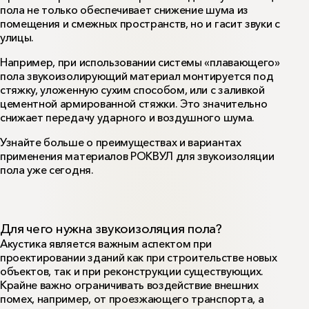
4
материалов — фанеры, ОСП и т. д.) вразбежку с
пола не только обеспечивает снижение шума из
соединением.
помещения и смежных пространств, но и гасит звуки с
5
Покрытие пола.
улицы.
Например, при использовании системы «плавающего»
пола звукоизолирующий материал монтируется под
стяжку, уложенную сухим способом, или с заливкой
цементной армированной стяжки. Это значительно
снижает передачу ударного и воздушного шума.
Узнайте больше о преимуществах и вариантах
применения материалов РОКВУЛ для звукоизоляции
пола уже сегодня.
Для чего нужна звукоизоляция пола?
Акустика является важным аспектом при
проектировании зданий как при строительстве новых
объектов, так и при реконструкции существующих.
Крайне важно ограничивать воздействие внешних
помех, например, от проезжающего транспорта, а