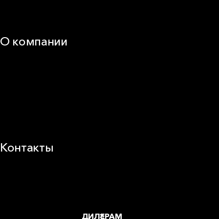
Калькуляторы и расчёты онлайн
Техническая поддержка
О компании
25 лет в России
Деловая этика
Новости
Корпоративная ответственность
Устойчивое развитие
Карьера
Блог
Контакты
Заводы и офисы
Где купить
ДИЛЕРАМ