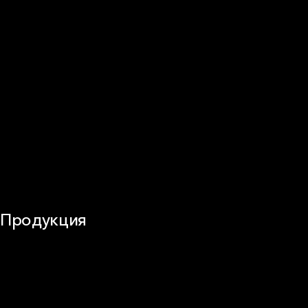
Плоская кровля
Скатная кровля
Стены (фасады)
Перегородки и внутренние стены
Потолки
Баня и камин
Полы
Балкон
Звукоизоляция
Трубы
Воздуховоды (вентиляция)
Оборудование
Огнезащита
Сэндвич-панели
Продукция
Частное домостроение
Звукоизоляция
Фасад
Кровля
ОВиК