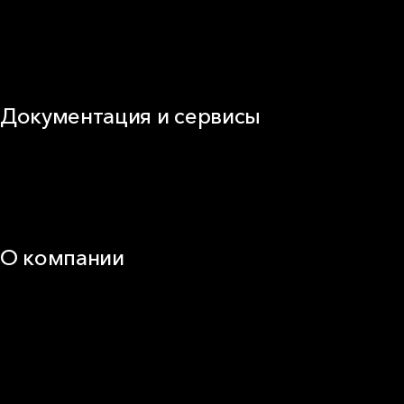
Промышленная изоляция
Огнезащита
Сэндвич-панель
Виды изоляционных материалов
Документация и сервисы
Документация
Видео
Калькуляторы и расчёты онлайн
Техническая поддержка
О компании
25 лет в России
Деловая этика
Новости
Корпоративная ответственность
Устойчивое развитие
Карьера
Блог